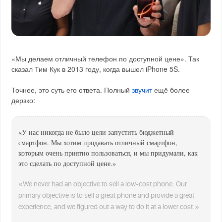
«Мы делаем отличный телефон по доступной цене». Так
сказал Тим Кук в 2013 году, когда вышел iPhone 5S.
Точнее, это суть его ответа. Полный
звучит
ещё более
дерзко:
«У нас никогда не было цели запустить бюджетный
смартфон. Мы хотим продавать отличный смартфон,
которым очень приятно пользоваться, и мы придумали, как
это сделать по доступной цене.»
«We never had an objective to sell a low-cost phone. Our
primary objective is to sell a great phone and provide a great
experience, and we figured out a way to do it at a lower cost.»