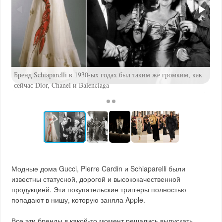
Бренд Schiaparelli в 1930-ых годах был таким же громким, как
Ко
сейчас Dior, Chanel и Balenciaga
на
Модные дома Gucci, Pierre Cardin и Schiaparelli были
известны статусной, дорогой и высококачественной
продукцией. Эти покупательские триггеры полностью
попадают в нишу, которую заняла Apple.
Все эти бренды в какой-то момент решались выпускать