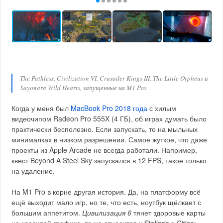
The Pathless, Civilization VI, Crusader Kings III, The Little Orpheus и
Sayonara Wild Hearts, запущенные на M1 Pro
Когда у меня был
MacBook Pro 2018 года
с хилым
видеочипом Radeon Pro 555X (4 ГБ), об играх думать было
практически бесполезно. Если запускать, то на мыльных
минималках в низком разрешении. Самое жуткое, что даже
проекты из Apple Arcade не всегда работали. Например,
квест Beyond A Steel Sky запускался в 12 FPS, такое только
на удаление.
На M1 Pro в корне другая история. Да, на платформу всё
ещё выходит мало игр, но те, что есть, ноутбук щёлкает с
большим аппетитом.
Цивилизация 6
тянет здоровые карты
на красивой графике, то же относится к
Stellaris
с
Cities: