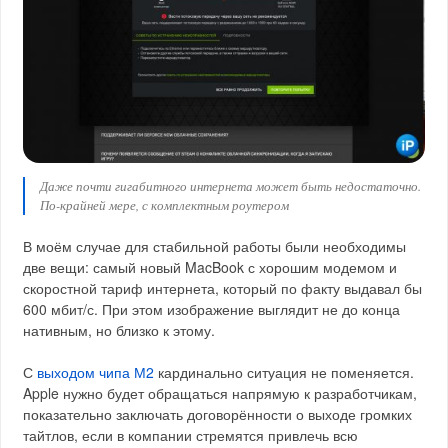
Даже почти гигабитного интернета может быть недостаточно.
По-крайней мере, с комплектным роутером
В моём случае для стабильной работы были необходимы
две вещи: самый новый MacBook с хорошим модемом и
скоростной тариф интернета, который по факту выдавал бы
600 мбит/с. При этом изображение выглядит не до конца
нативным, но близко к этому.
С
выходом чипа М2
кардинально ситуация не поменяется.
Apple нужно будет обращаться напрямую к разработчикам,
показательно заключать договорённости о выходе громких
тайтлов, если в компании стремятся привлечь всю