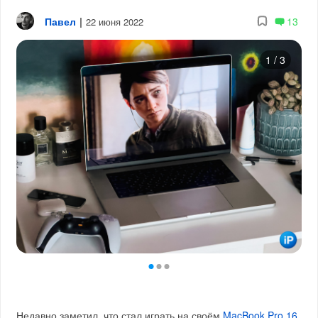
Павел
|
13
22 июня 2022
1
/
3
Недавно заметил, что стал играть на своём
MacBook Pro 16