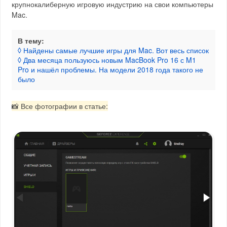
крупнокалиберную игровую индустрию на свои компьютеры
Mac.
В тему:
◊ Найдены самые лучшие игры для Mac. Вот весь список
◊ Два месяца пользуюсь новым MacBook Pro 16 с M1
Pro и нашёл проблемы. На модели 2018 года такого не
было
📸 Все фотографии в статье: