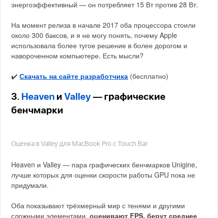
энергоэффективный — он потребляет 15 Вт против 28 Вт.
На момент релиза в начале 2017 оба процессора стоили
около 300 баксов, и я не могу понять, почему Apple
использовала более тугое решение в более дорогом и
навороченном компьютере. Есть мысли?
✔️
Скачать на сайте разработчика
(бесплатно)
3.
Heaven
и
Valley
— графические
бенчмарки
Оценка в Valley для MacBook Pro с Touch Bar
Heaven и Valley — пара графических бенчмарков Unigine,
лучше которых для оценки скорости работы GPU пока не
придумали.
Оба показывают трёхмерный мир с тенями и другими
сложными элементами,
оценивают FPS, берут среднее