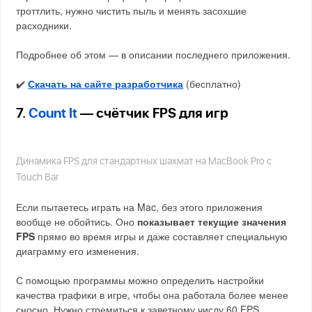
троттлить, нужно чистить пыль и менять засохшие
расходники.
Подробнее об этом — в описании последнего приложения.
✔️
Скачать на сайте разработчика
(бесплатно)
7.
Count It
— счётчик FPS для игр
Динамика FPS для стандартных шахмат на MacBook Pro с
Touch Bar
Если пытаетесь играть на Mac, без этого приложения
вообще не обойтись. Оно
показывает текущие значения
FPS
прямо во время игры и даже составляет специальную
диаграмму его изменения.
С помощью программы можно определить настройки
качества графики в игре, чтобы она работала более менее
сносно. Нужно стремиться к заветному числу 60 FPS.