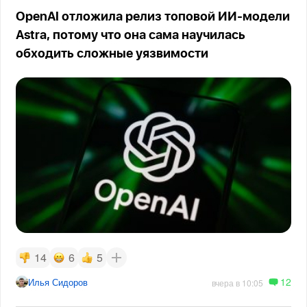
OpenAI отложила релиз топовой ИИ-модели
Astra, потому что она сама научилась
обходить сложные уязвимости
14
6
5
12
Илья Сидоров
вчера в 10:05