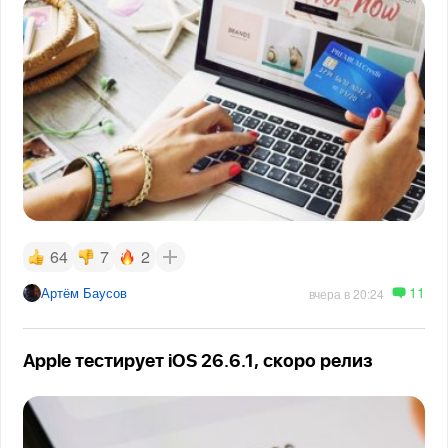
64
7
2
11
Артём Баусов
вчера в 20:24
Apple тестирует iOS 26.6.1, скоро релиз