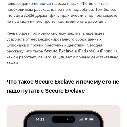
нововведение
появится
на всех новых iPhone, считаю
необходимым рассказать про него подробнее. Тем более,
что сама Apple держит фичу практически в полном секрете,
не публикуя ничего про то, как именно она работает.
Речь пойдёт про новую систему защиты владельцев
устройств от несанкционированного сбора данных,
шпионажа и прочих преступных действий. Сегодня
расскажу, что такое
Secure E
x
clave
в iPad (M4) и iPhone 16,
как он работает, от чего защищает и почему действительно
важен.
x
Что такое Secure E
clave и почему его не
n
надо путать с Secure E
clave