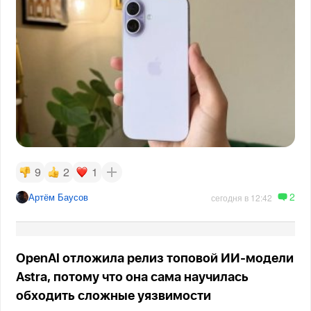
9
2
1
2
Артём Баусов
сегодня в 12:42
OpenAI отложила релиз топовой ИИ-модели
Astra, потому что она сама научилась
обходить сложные уязвимости