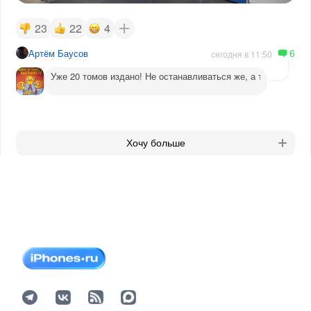
23
22
4
6
Артём Баусов
сегодня в 11:50
Уже 20 томов издано! Не останавливаться же, а то догадаютс
Хочу больше