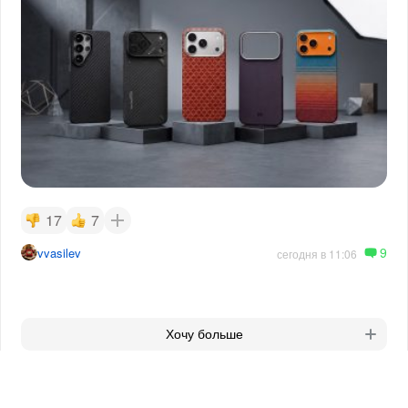
17
7
9
vvasilev
сегодня в 11:06
Хочу больше