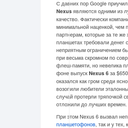
С давних пор Google приучила
являются одними из л
Nexus
качество. Фактически компан
минимальной наценкой, чем 
партнерам, которые за те же
планшетах требовали денег 
неприятным ограничением был
при весьма скромном по сов
флеш-памяти, но невелика пл
фоне выпуск
за $650
Nexus 6
оказался как гром среди ясно
возопили любители эталонны
случай протерли тряпочкой 
отложили до лучших времен.
При этом Nexus 6 вызвал не
планшетофонов
, так и у тех