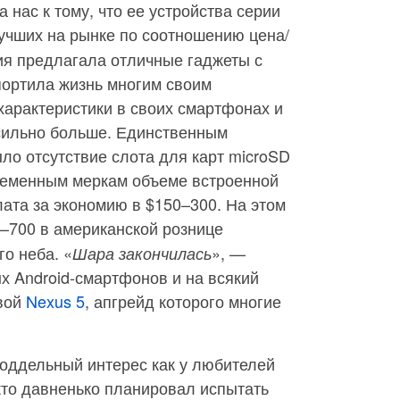
 нас к тому, что ее устройства серии
учших на рынке по соотношению цена/
ия предлагала отличные гаджеты с
портила жизнь многим своим
 характеристики в своих смартфонах и
сильно больше. Единственным
о отсутствие слота для карт microSD
ременным меркам объеме встроенной
ата за экономию в $150–300. На этом
–700 в американской рознице
го неба. «
», —
Шара закончилась
х Android-смартфонов и на всякий
свой
Nexus 5
, апгрейд которого многие
поддельный интерес как у любителей
, кто давненько планировал испытать