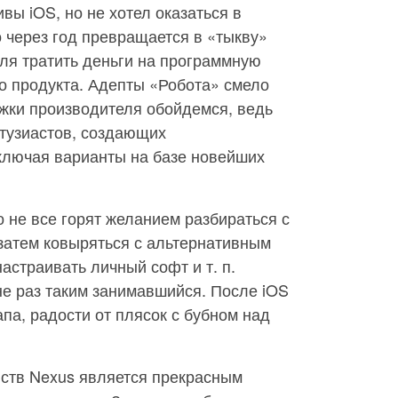
ивы iOS, но не хотел оказаться в
о через год превращается в «тыкву»
ля тратить деньги на программную
о продукта. Адепты «Робота» смело
ржки производителя обойдемся, ведь
тузиастов, создающих
ключая варианты на базе новейших
о не все горят желанием разбираться с
 затем ковыряться с альтернативным
астраивать личный софт и т. п.
 не раз таким занимавшийся. После iOS
па, радости от плясок с бубном над
йств Nexus является прекрасным