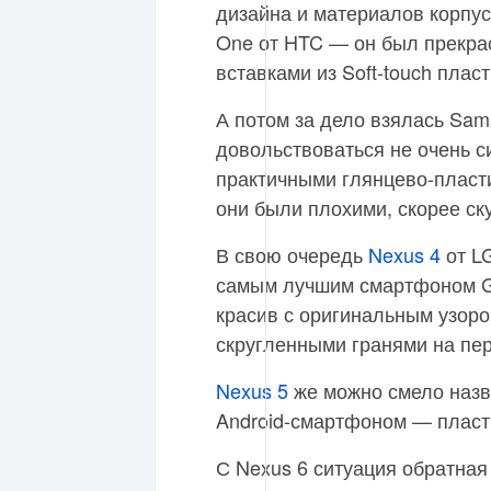
дизайна и материалов корпу
One от HTC — он был прекра
вставками из Soft-touch пласт
А потом за дело взялась Sam
довольствоваться не очень 
практичными глянцево-пласт
они были плохими, скорее ск
В свою очередь
Nexus 4
от L
самым лучшим смартфоном Go
красив с оригинальным узоро
скругленными гранями на пе
Nexus 5
же можно смело назв
Android-смартфоном — пласти
С Nexus 6 ситуация обратная 