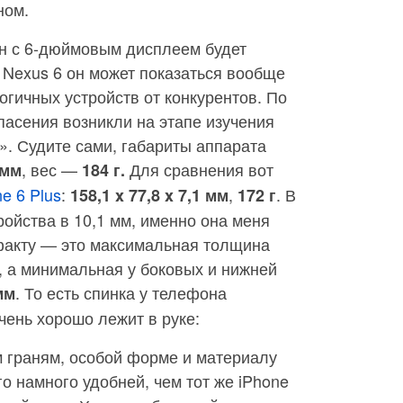
ном.
он с 6-дюймовым дисплеем будет
с Nexus 6 он может показаться вообще
гичных устройств от конкурентов. По
опасения возникли на этапе изучения
е». Судите сами, габариты аппарата
, вес —
Для сравнения вот
 мм
184 г.
e 6 Plus
:
,
. В
158,1 x 77,8 x 7,1 мм
172 г
ройства в 10,1 мм, именно она меня
факту — это максимальная толщина
, а минимальная у боковых и нижней
. То есть спинка у телефона
мм
очень хорошо лежит в руке:
м граням, особой форме и материалу
о намного удобней, чем тот же iPhone