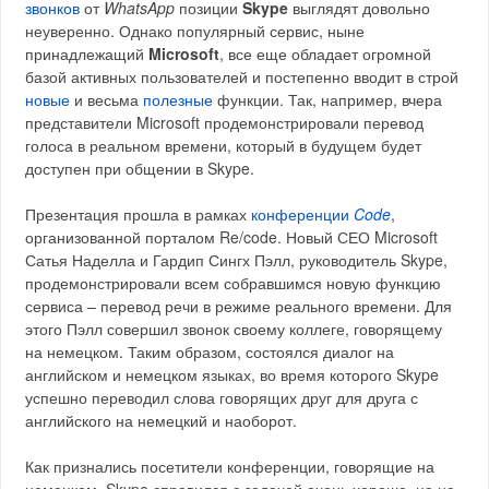
звонков
от
WhatsApp
позиции
Skype
выглядят довольно
неуверенно. Однако популярный сервис, ныне
принадлежащий
Microsoft
, все еще обладает огромной
базой активных пользователей и постепенно вводит в строй
новые
и весьма
полезные
функции. Так, например, вчера
представители Microsoft продемонстрировали перевод
голоса в реальном времени, который в будущем будет
доступен при общении в Skype.
Презентация прошла в рамках
конференции
Code
,
организованной порталом Re/code. Новый СЕО Microsoft
Сатья Наделла и Гардип Сингх Пэлл, руководитель Skype,
продемонстрировали всем собравшимся новую функцию
сервиса – перевод речи в режиме реального времени. Для
этого Пэлл совершил звонок своему коллеге, говорящему
на немецком. Таким образом, состоялся диалог на
английском и немецком языках, во время которого Skype
успешно переводил слова говорящих друг для друга с
английского на немецкий и наоборот.
Как признались посетители конференции, говорящие на