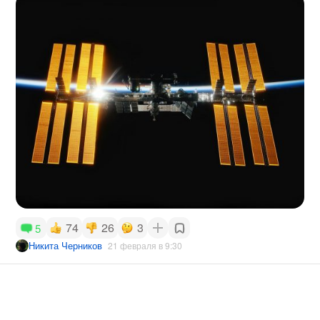
74
26
3
5
Никита Черников
21 февраля в 9:30