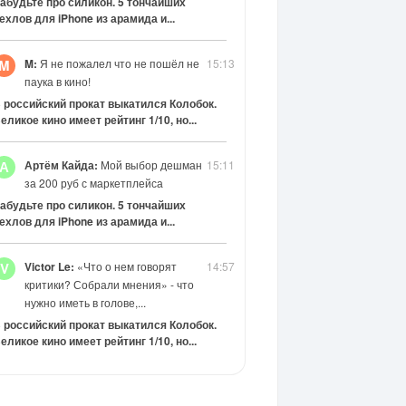
абудьте про силикон. 5 тончайших
ехлов для iPhone из арамида и...
M:
Я не пожалел что не пошёл не
15:13
M
паука в кино!
 российский прокат выкатился Колобок.
еликое кино имеет рейтинг 1/10, но...
Артём Кайда:
Мой выбор дешман
15:11
А
за 200 руб с маркетплейса
абудьте про силикон. 5 тончайших
ехлов для iPhone из арамида и...
Victor Le:
«Что о нем говорят
14:57
V
критики? Собрали мнения» - что
нужно иметь в голове,...
 российский прокат выкатился Колобок.
еликое кино имеет рейтинг 1/10, но...