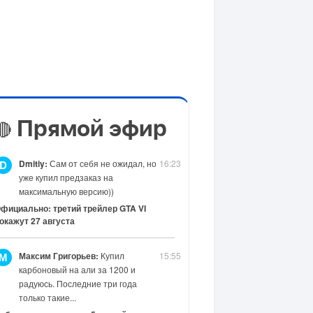
Прямой эфир
🔴
Dmitiy:
Сам от себя не ожидал, но
16:23
D
уже купил предзаказ на
максимальную версию))
фициально: третий трейлер GTA VI
окажут 27 августа
Максим Григорьев:
Купил
15:55
М
карбоновый на али за 1200 и
радуюсь. Последние три года
только такие...