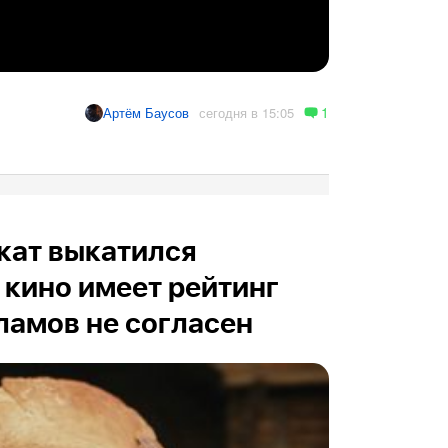
1
сегодня в 15:05
Артём Баусов
кат выкатился
 кино имеет рейтинг
рламов не согласен