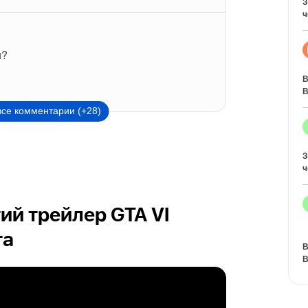
З
ч
и?
В
В
все комментарии (+28)
З
ч
ий трейлер GTA VI
та
В
В