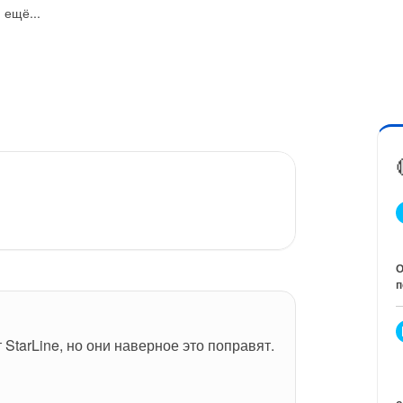
ещё...
О
п
 StarLine, но они наверное это поправят.