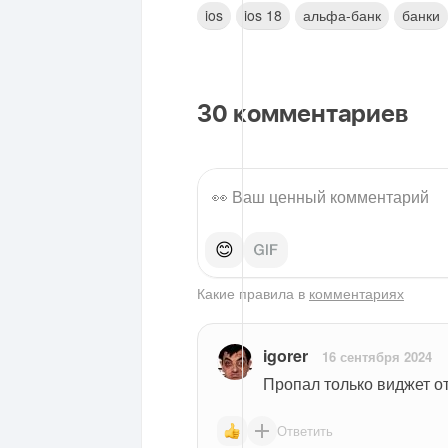
ios
ios 18
альфа-банк
банки
30
комментариев
😊
Какие правила в
комментариях
igorer
16 сентября 2024
Пропал только виджет от
Ответить