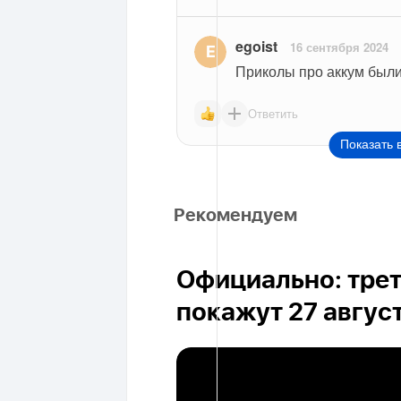
egoist
16 сентября 2024
Приколы про аккум был
Ответить
Показать 
Рекомендуем
Официально: трет
покажут 27 авгус