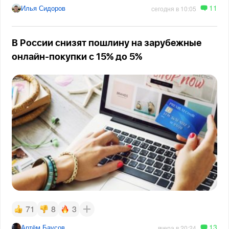
11
Илья Сидоров
сегодня в 10:05
В России снизят пошлину на зарубежные
онлайн-покупки с 15% до 5%
71
8
3
13
Артём Баусов
вчера в 20:24