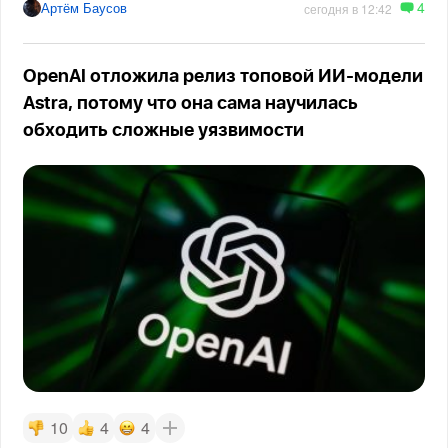
4
Артём Баусов
сегодня в 12:42
OpenAI отложила релиз топовой ИИ-модели
Astra, потому что она сама научилась
обходить сложные уязвимости
10
4
4