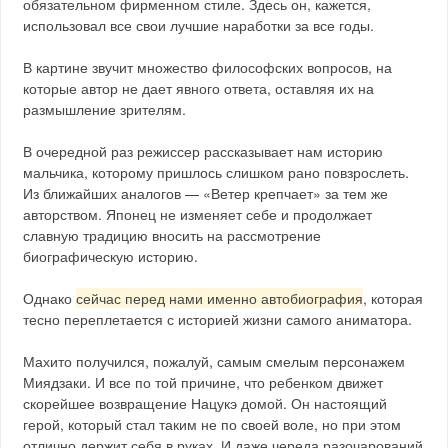
обязательном фирменном стиле. Здесь он, кажется,
использовал все свои лучшие наработки за все годы.
В картине звучит множество философских вопросов, на
которые автор не дает явного ответа, оставляя их на
размышление зрителям.
В очередной раз режиссер рассказывает нам историю
мальчика, которому пришлось слишком рано повзрослеть.
Из ближайших аналогов — «Ветер крепчает» за тем же
авторством. Японец не изменяет себе и продолжает
славную традицию вносить на рассмотрение
биографическую историю.
Однако
сейчас перед нами именно автобиография
, которая
тесно переплетается с историей жизни самого аниматора.
Махито получился, пожалуй, самым смелым персонажем
Миядзаки. И все по той причине, что ребенком движет
скорейшее возвращение Нацукэ домой. Он настоящий
герой, который стал таким не по своей воле, но при этом
отлично держит себя в руках. И даже череда разочарований