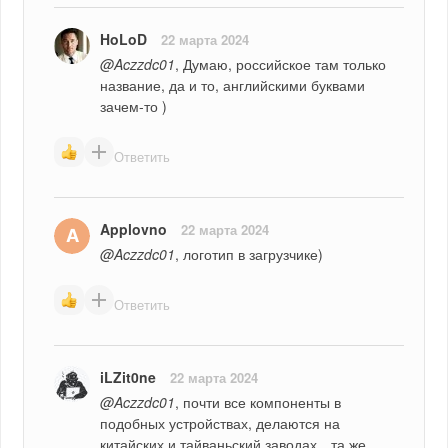
HoLoD
22 марта 2024
@Aczzdc01
, Думаю, российское там только 
название, да и то, английскими буквами 
зачем-то )
Ответить
Applovno
22 марта 2024
@Aczzdc01
, логотип в загрузчике)
Ответить
iLZit0ne
22 марта 2024
@Aczzdc01
, почти все компоненты в 
подобных устройствах, делаются на 
китайских и тайваньский заводах…та же 