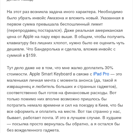
На этот раз возникла задача иного характера. Необходимо
было убрать инвойс Амазона и вложить новый. Указанная в
первом сумма превышала беспошлинный лимит
(перепродавец постарался). Даже реальная американская
цена от Apple на пару евро выше. В общем, чтобы получить
клавиатуру без лишних хлопот, нужно было ее оценить чуть
дешевле. Что Бандеролька и сделала, вложив инвойс с
суммой в $159.
Тут дело даже не в том, что мне жалко доплатить 30%
стоимости. Apple Smart Keyboard в связке с
iPad Pro
— это
маленькая личная мечта с момента анонса (да, такой я
извращенец и любитель больших и странных гаджетов),
соответственно был готов на финансовые расходы. Вот
только помимо них вполне возможно пришлось бы
потратить немало времени и сил на поездку в Киев, что бы
все оформить и оплатить на месте. Вот так странно у нас,
бывает, работает почта. И это в лучшем случае. В худшем
— посылка просто вернулась бы обратно, а я остался бы
без вожделенного гаджета.