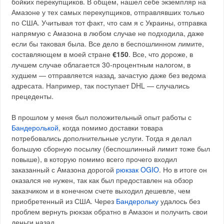
бойких перекупщиков. В общем, нашел себе экземпляр на
Амазоне у тех самых перекупщиков, отправлявших только
по США. Учитывая тот факт, что сам я с Украины, отправка
напрямую с Амазона в любом случае не подходила, даже
если бы таковая была. Все дело в беспошлинном лимите,
составляющем в моей стране
€150
. Все, что дороже, в
лучшем случае облагается 30-процентным налогом, в
худшем — отправляется назад, зачастую даже без ведома
адресата. Например, так поступает DHL — случались
прецеденты.
В прошлом у меня был положительный опыт работы с
Бандеролькой
, когда помимо доставки товара
потребовались дополнительные услуги. Тогда я делал
большую сборную посылку (беспошлинный лимит тоже был
повыше), в которую помимо всего прочего входил
заказанный с Амазона дорогой
рюкзак OGIO
. Но в итоге он
оказался не нужен, так как был предоставлен на обзор
заказчиком и в конечном счете выходил дешевле, чем
приобретенный из США. Через
Бандерольку
удалось без
проблем вернуть рюкзак обратно в Амазон и получить свои
деньги назад.