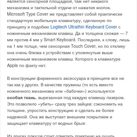
является сенсорной площадкой, там нет никакого
механизма и тактильной отдачи от нажатия кнопок.
Microsoft Type Cover же представляет собой практически
стандартную мобильную клавиатуру, сделанную по
принципу и подобию
Logitech Ultrathin Keyboard Cover
с
ножничным механизмом клавиш. Да и толщина схожая — 7
мм против 4 мм у Smart Keyboard. Последняя, к слову, лишь
на 1 мм толще, чем сенсорная Touch Cover, но по отклику
она очень близка к устройствам с упомянутым выше
ножничным механизмом клавиш. Которого в клавиатуре
Apple по факту нет.
В конструкции фирменного аксессуара в принципе все не
так как у других. В качестве пружины (то есть вместо
ножничного механизма или «бабочки») используется
особая ткань
, вырезанная под каждую клавишу лазером.
Это позволило «убить» сразу трех зайцев: сэкономить на
толщине, упростить конструкцию и сделать ее более
надежной. Она же выступает внешним покрытием и
защищает клавиатуру от водных брызг.
Из других плюсов стоит отметить приятную на ощупь