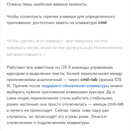
Отмечу лишь наиболее важные моменты.
Чтобы посмотреть горячие клавиши для определенного
приложения, достаточно зажать на клавиатуре
cmd
.
Чтобы сделать этот скриншот, мне пришлось на cmd
нажимать носом, иначе не мог дотянуться до Home и кнопки
питания планшета :)
Работают все известные по OS X команды управления
курсором и выделения текста. Хоткей переключения между
приложениями аналогичный — через
cmd+tab
(фишка iOS
9). Причем после
недавнего обновления клавиатуры
можно
выбирать нужное приложение клавишами курсора. Да и
сама опция переключения стала работать стабильнее,
ранее частенько она просто отключалась — жмешь cmd+tab
и ничего не происходит. Сейчас такое тоже пару раз
случалось, но происходит это в разы реже. Лечится
отключением и подключением клавиатуры.