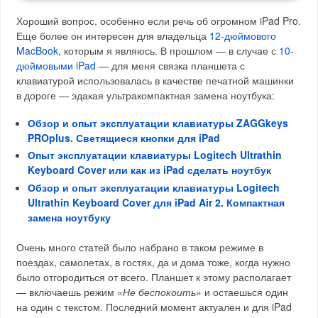
Хороший вопрос, особенно если речь об огромном iPad Pro.
Еще более он интересен для владельца
12-дюймового
MacBook
, которым я являюсь. В прошлом — в случае с
10-
дюймовыми iPad
— для меня связка планшета с
клавиатурой использовалась в качестве печатной машинки
в дороге — эдакая ультракомпактная замена ноутбука:
Обзор и опыт эксплуатации клавиатуры ZAGGkeys
PROplus. Светящиеся кнопки для iPad
Опыт эксплуатации клавиатуры Logitech Ultrathin
Keyboard Cover или как из iPad сделать ноутбук
Обзор и опыт эксплуатации клавиатуры Logitech
Ultrathin Keyboard Cover для iPad Air 2. Компактная
замена ноутбуку
Очень много статей было набрано в таком режиме в
поездах, самолетах, в гостях, да и дома тоже, когда нужно
было отгородиться от всего. Планшет к этому располагает
— включаешь режим «
Не беспокоить
» и остаешься один
на один с текстом. Последний момент актуален и для iPad