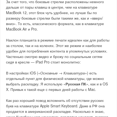
За счет того, что боковые стрелки расположены немного
дальше от пары клавиш в центре, чем на клавиатуре
MacBook 12, этот блок чуть удобнее, но лучше бы по
размеру боковые стрелки были такими же, как и «вверх/
вниз». То есть, классического формата, как в клавиатуре
MacBook Air и Pro.
Наклон планшета в режиме печати идеален как для работы
за столом, так и на коленях. Этот же режим и наиболее
удобен для потребления контента в упомянутых условиях.
Частенько смотрю видео и брожу по социальным сетям
сидя в кресле — iPad Pro стоит монолитно:
В настройках iOS («
Основные → Клавиатура
») есть
отдельный пункт для физической клавиатуры, где можно
выбрать раскладку. Я использую «
Русская ПК
», как и в OS
X. Привык к такой еще с первых дней работы с Mac.
Как раз хороший повод вспомнить об отсутствии русских
букв на клавиатуре Apple Smart Keyboard. Даже в РФ она
продается в американской раскладке. Насколько я знаю,
наши Кулибины уже научились аккуратно наносить русские