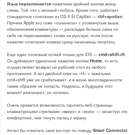
Язык переключается
нажатием крайней кнопки внизу
слева. Той, что с иконкой глобуса. Кроме того, работает
стандартное сочетание из OS X El Capitan —
ctrl+пробел
.
Причем Apple его тоже «починила» с упомянутым выше
обновлением клавиатуры — раскладка больше сама по
себе не перескакивает снова на русскую, если после
нажатия сочетания клавиш сразу начинаешь печатать.
Еще один полезный хоткей только для iOS —
cmd+shift+H
.
Он дублирует одиночное нажатие кнопки
Home
, то есть
осуществляет возврат на рабочий стол из любого
приложения. А вот двойной клик на «H» с зажатыми
cmd+shift уже не срабатывает, и в меню многозадачности
таким образом не попасть. Надеюсь, в будущем этот
момент реализуют, он логичен.
Очень нравится возможность скролить веб-страницы
клавиатурными стрелками «вверх» и «вниз» — зачастую это
комфортнее, чем тянуть палец к экрану.
Хотел бы отметить свой восторг по поводу
Smart Connector