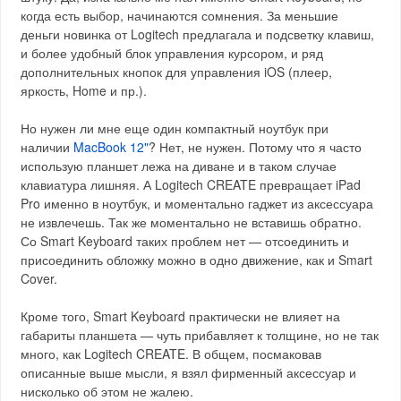
когда есть выбор, начинаются сомнения. За меньшие
деньги новинка от Logitech предлагала и подсветку клавиш,
и более удобный блок управления курсором, и ряд
дополнительных кнопок для управления iOS (плеер,
яркость, Home и пр.).
Но нужен ли мне еще один компактный ноутбук при
наличии
MacBook 12"
? Нет, не нужен. Потому что я часто
использую планшет лежа на диване и в таком случае
клавиатура лишняя. А Logitech CREATE превращает iPad
Pro именно в ноутбук, и моментально гаджет из аксессуара
не извлечешь. Так же моментально не вставишь обратно.
Со Smart Keyboard таких проблем нет — отсоединить и
присоединить обложку можно в одно движение, как и Smart
Cover.
Кроме того, Smart Keyboard практически не влияет на
габариты планшета — чуть прибавляет к толщине, но не так
много, как Logitech CREATE. В общем, посмаковав
описанные выше мысли, я взял фирменный аксессуар и
нисколько об этом не жалею.