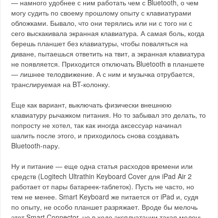
— намного удобнее с ним работать чем с Bluetooth, о чем
могу судить по своему прошлому опыту с клавиатурами
обложками. Бывало, что они терялись или ни с того ни с
сего выскакивала экранная клавиатура. А самая боль, когда
берешь планшет без клавиатуры, чтобы поваляться на
диване, пытаешься ответить на твит, а экранная клавиатура
не появляется. Приходится отключать Bluetooth в планшете
— лишнее телодвижение. А с ним и музычка отрубается,
транслируемая на BT-колонку.
Еще как вариант, выключать физически внешнюю
клавиатуру рычажком питания. Но то забывал это делать, то
попросту не хотел, так как иногда аксессуар начинал
шалить после этого, и приходилось снова создавать
Bluetooth-пару.
Ну и питание — еще одна статья расходов времени или
средств (Logitech Ultrathin Keyboard Cover для iPad Air 2
работает от пары батареек-таблеток). Пусть не часто, но
тем не менее. Smart Keyboard же питается от iPad и, судя
по опыту, не особо планшет разряжает. Вроде бы мелочь
этот Smart Connector, но в ходе эксплуатации такая мелочь