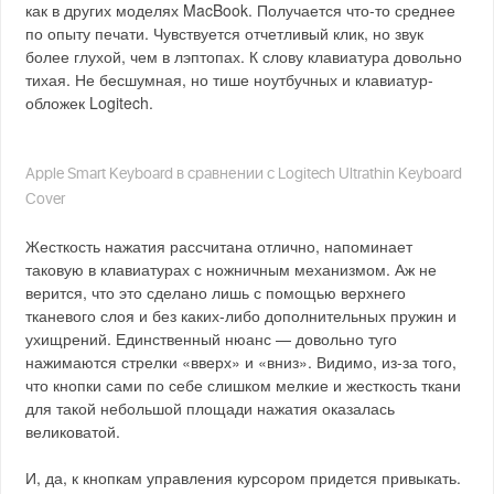
как в других моделях MacBook. Получается что-то среднее
по опыту печати. Чувствуется отчетливый клик, но звук
более глухой, чем в лэптопах. К слову клавиатура довольно
тихая. Не бесшумная, но тише ноутбучных и клавиатур-
обложек Logitech.
Apple Smart Keyboard в сравнении с Logitech Ultrathin Keyboard
Cover
Жесткость нажатия рассчитана отлично, напоминает
таковую в клавиатурах с ножничным механизмом. Аж не
верится, что это сделано лишь с помощью верхнего
тканевого слоя и без каких-либо дополнительных пружин и
ухищрений. Единственный нюанс — довольно туго
нажимаются стрелки «вверх» и «вниз». Видимо, из-за того,
что кнопки сами по себе слишком мелкие и жесткость ткани
для такой небольшой площади нажатия оказалась
великоватой.
И, да, к кнопкам управления курсором придется привыкать.