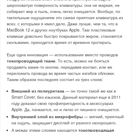
шероховатую поверхность клавиатуры: она не маркая, не
собирает жир и пыль, очень легко очищается. Вообще, по
тактильным ощущениям это самая приятная клавиатура из
всех, с которыми я имел дело. Даже лучше, чем та, что в
MacBook 12 и других ноутбуках Apple. Там пластиковые
клавиши довольно быстро покрываются жиром, становятся
скользкими, приходится время от времени протирать.
Еще одна инновация — использование вместо проводов
токопроводящей ткани
. То есть, можно не бояться
продавить какие-то кнопки, передавив контакт, или же
переломить провода во время частых изгибов обложки.
Таким образом последняя состоит из трех слоев:
Внешний из полиуретана
— он точно такой же как в
Smart Cover, без изысков. Данный материал еще в 2011
году доказал свою профипригодность в аксессуарах
Apple. Да, пачкается, но и легко от лишнего очищается.
Внутренний слой из микрофибры
— мягкий, приятный
на ощупь, защищает дисплей от разного нехорошего.
А между этими слоями находится
токопроводящая