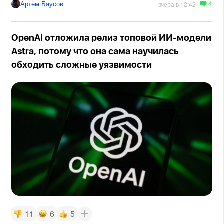
4
Артём Баусов
вчера в 12:42
OpenAI отложила релиз топовой ИИ-модели
Astra, потому что она сама научилась
обходить сложные уязвимости
11
6
5