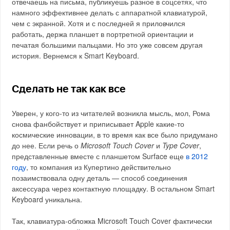
отвечаешь на письма, публикуешь разное в соцсетях, что
намного эффективнее делать с аппаратной клавиатурой,
чем с экранной. Хотя и с последней я приловчился
работать, держа планшет в портретной ориентации и
печатая большими пальцами. Но это уже совсем другая
история. Вернемся к Smart Keyboard.
Сделать не так как все
Уверен, у кого-то из читателей возникла мысль, мол, Рома
снова фанбойствует и приписывает Apple какие-то
космические инновации, в то время как все было придумано
до нее. Если речь о
Microsoft Touch Cover
и
Type Cover
,
представленные вместе с планшетом Surface еще
в 2012
году
, то компания из Купертино действительно
позаимствовала одну деталь — способ соединения
аксессуара через контактную площадку. В остальном Smart
Keyboard уникальна.
Так, клавиатура-обложка Microsoft Touch Cover фактически