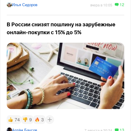
12
Илья Сидоров
вчера в 10:05
В России снизят пошлину на зарубежные
онлайн-покупки с 15% до 5%
74
9
3
13
Артём Баусов
7 августа в 20:24