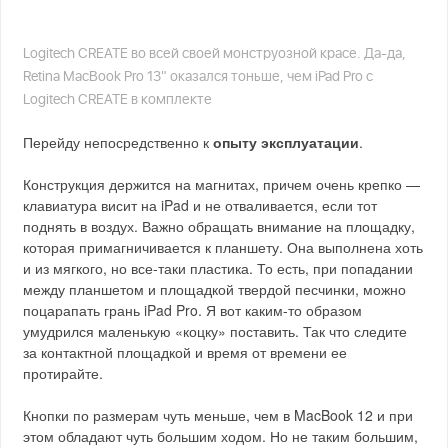
Logitech CREATE во всей своей монструозной красе. Да-да,
Retina MacBook Pro 13" оказался тоньше, чем iPad Pro с
Logitech CREATE в комплекте
Перейду непосредственно к
опыту эксплуатации
.
Конструкция держится на магнитах, причем очень крепко —
клавиатура висит на iPad и не отваливается, если тот
поднять в воздух. Важно обращать внимание на площадку,
которая примагничивается к планшету. Она выполнена хоть
и из мягкого, но все-таки пластика. То есть, при попадании
между планшетом и площадкой твердой песчинки, можно
поцарапать грань iPad Pro. Я вот каким-то образом
умудрился маленькую «коцку» поставить. Так что следите
за контактной площадкой и время от времени ее
протирайте.
Кнопки по размерам чуть меньше, чем в MacBook 12 и при
этом обладают чуть большим ходом. Но не таким большим,