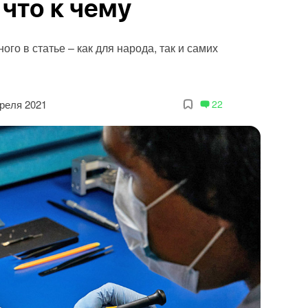
что к чему
го в статье – как для народа, так и самих
преля 2021
22