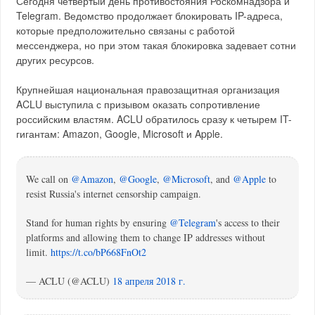
Сегодня четвертый день противостояния Роскомнадзора и
Telegram. Ведомство продолжает блокировать IP-адреса,
которые предположительно связаны с работой
мессенджера, но при этом такая блокировка задевает сотни
других ресурсов.
Крупнейшая национальная правозащитная организация
ACLU выступила с призывом оказать сопротивление
российским властям. ACLU обратилось сразу к четырем IT-
гигантам: Amazon, Google, Microsoft и Apple.
We call on
@Amazon
,
@Google
,
@Microsoft
, and
@Apple
to
resist Russia's internet censorship campaign.
Stand for human rights by ensuring
@Telegram
's access to their
platforms and allowing them to change IP addresses without
limit.
https://t.co/bP668FnOt2
— ACLU (@ACLU)
18 апреля 2018 г.