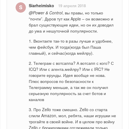
Siarheimisko
19 апреля 2018
@Power & Control
, вы правы, но только 
“почти”. Дуров тут как Apple – он возможно и 
брал существующие идеи, но он их доводил 
до ума и нешуточной популярности.
1. Вконтакте так-то в разы лучше и удобнее, 
чем фейсбук. И тогда(когда был Паша 
главный), и сейчас(когда мейлру).
2. Телеграм с вотсаппа? А вотсапп с кого? С 
ICQ? Или с агента.мейлру? Или с IRC? Не 
говорите ерунды. Идея вообще не нова. 
Плюс вопросов по безопасности к 
Телеграмму меньше, а так же он получил 
серьезную популярность за счет ботов и 
каналов
3. Про Zello тоже смешно. Zello со старта 
слили Amazon, мол, ребята, наши игрушки не 
трогайте в своей войне. И в целом про войну 
Zello с блокировками отслеживали только 