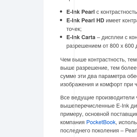
с контрастность
E-Ink Pearl
имеет контр
E-Ink Pearl HD
точек;
– дисплеи с ко
E-Ink Carta
разрешением от 800 х 600 д
Чем выше контрастность, тем
выше разрешение, тем более 
сумме эти два параметра обе
изображения и комфорт при ч
Все ведущие производители 
вышеперечисленные E-Ink ди
примеру, основной поставщик
компания
PocketBook
, испол
последнего поколения – Pearl,