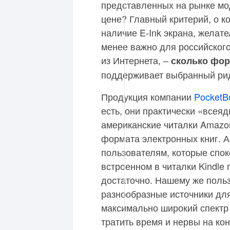
представленных на рынке мод
цене? Главный критерий, о к
наличие E-Ink экрана, желат
менее важно для российского
из Интернета, –
сколько фор
поддерживает выбранный ри
Продукция компании
PocketB
есть, они практически «всея
американские читалки Amazon
формата электронных книг. 
пользователям, которые спок
встроенном в читалки Kindle
достаточно. Нашему же поль
разнообразные источники для
максимально широкий спектр
тратить время и нервы на к