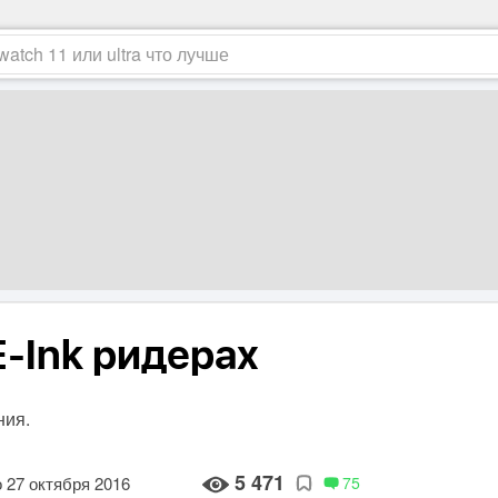
E-Ink ридерах
ния.
5 471
 27 октября 2016
75