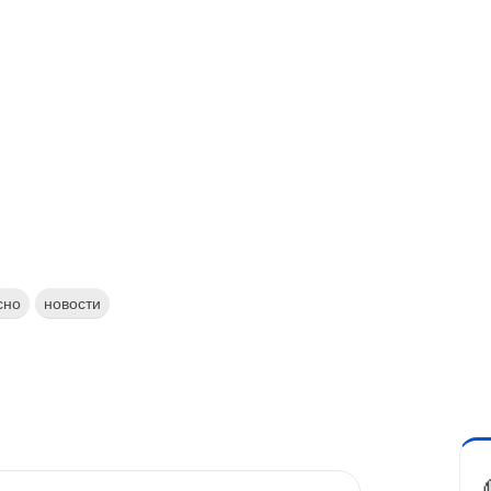
сно
новости