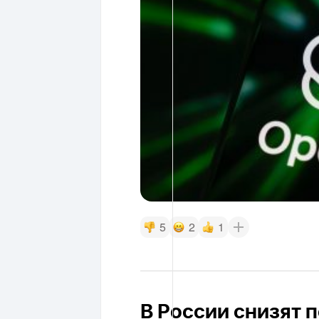
5
2
1
В России снизят 