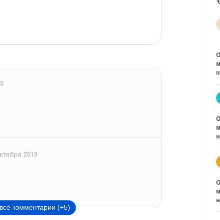
O
м
н
15
O
м
н
октября 2015
O
м
н
все комментарии (+5)