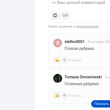
😊
Какие правила в
комментариях
slafko0001
6 октября 20
Плохая рубрика
Ответить
Tomasz Denisówski
6 
Отличная рубрика!
Ответить
Показать 