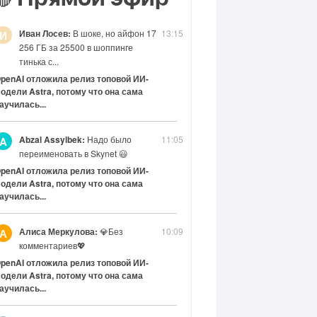
🔴
Иван Лосев:
В шоке, но айфон 17
13:15
И
256 ГБ за 25500 в шоппинге
тинька с...
penAI отложила релиз топовой ИИ-
одели Astra, потому что она сама
аучилась...
Abzal Assylbek:
Надо было
11:05
A
переименовать в Skynet 😃
penAI отложила релиз топовой ИИ-
одели Astra, потому что она сама
аучилась...
Алиса Меркулова:
💎Без
10:09
А
комментариев💖
penAI отложила релиз топовой ИИ-
одели Astra, потому что она сама
аучилась...