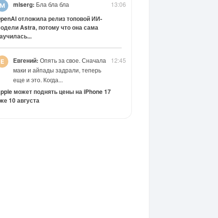
mlserg:
Бла бла бла
13:06
penAI отложила релиз топовой ИИ-
одели Astra, потому что она сама
аучилась...
Евгений:
Опять за свое. Сначала
12:45
маки и айпады задрали, теперь
еще и это. Когда...
pple может поднять цены на iPhone 17
же 10 августа