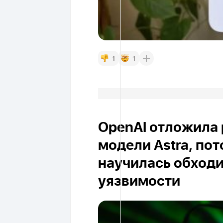
1
1
OpenAI отложила 
модели Astra, пот
научилась обход
уязвимости