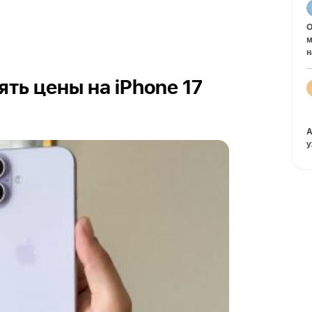
O
м
н
ть цены на iPhone 17
A
у