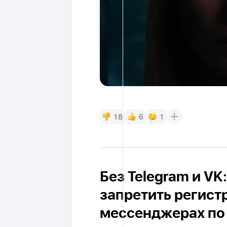
18
6
1
Без Telegram и V
запретить регист
мессенджерах по