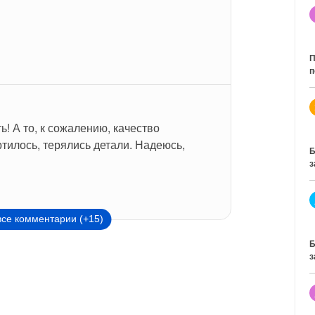
П
п
ь! А то, к сожалению, качество 
илось, терялись детали. Надеюсь, 
Б
з
все комментарии (+15)
Б
з