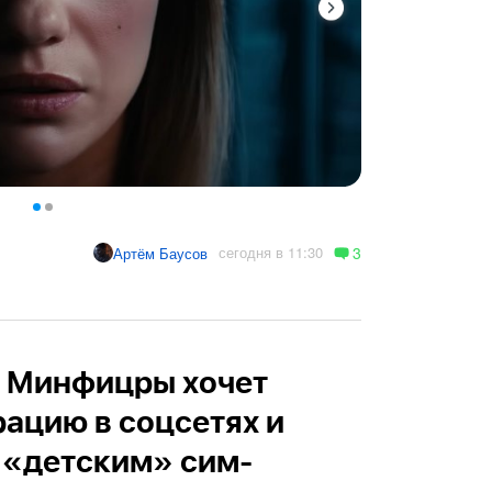
3
сегодня в 11:30
Артём Баусов
K: Минфицры хочет
рацию в соцсетях и
 «детским» сим-