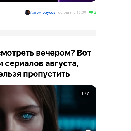
2
сегодня в 13:00
Артём Баусов
осмотреть вечером? Вот
и сериалов августа,
ельзя пропустить
1
/
2