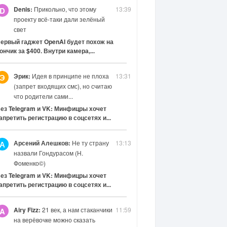
Denis:
Прикольно, что этому
13:39
D
проекту всё-таки дали зелёный
свет
ервый гаджет OpenAI будет похож на
ончик за $400. Внутри камера,...
Эрик:
Идея в принципе не плоха
13:31
Э
(запрет входящих смс), но считаю
что родители сами...
ез Telegram и VK: Минфицры хочет
апретить регистрацию в соцсетях и...
Арсений Алешков:
Не ту страну
13:13
А
назвали Гондурасом (Н.
Фоменко©)
ез Telegram и VK: Минфицры хочет
апретить регистрацию в соцсетях и...
Airy Fizz:
21 век, а нам стаканчики
11:59
A
на верёвочке можно сказать