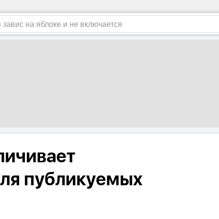
личивает
ля публикуемых