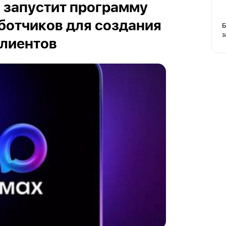
и запустит программу
ботчиков для создания
Б
з
клиентов