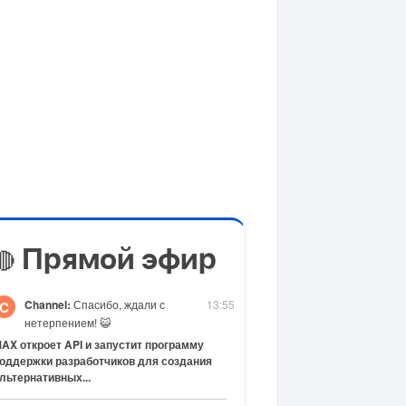
Прямой эфир
🔴
Channel:
Спасибо, ждали с
13:55
C
нетерпением! 😺
AX откроет API и запустит программу
оддержки разработчиков для создания
льтернативных...