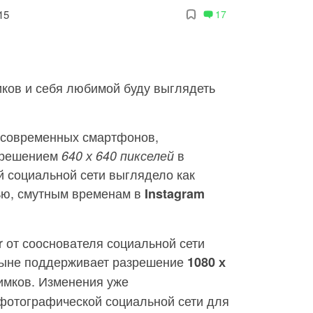
15
17
иков и себя любимой буду выглядеть
 современных смартфонов,
азрешением
в
640 х 640 пикселей
 социальной сети выглядело как
ью, смутным временам в
Instagram
r от сооснователя социальной сети
тныне поддерживает разрешение
1080 х
имков. Изменения уже
фотографической социальной сети для