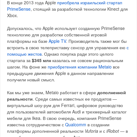
В конце 2013 года Apple
приобрела израильский стартап
PrimeSense
, стоящий за разработкой технологии Kinect для
Xbox.
Допускалось, что Apple использует созданную PrimeSense
технологию для разработки собственной игровой
платформы на базе
Apple TV
. Производитель также мог бы
встроить в свою телеприставку сенсор для управления ею
с
помощью жестов
. Однако покупка ради этого целого
стартапа за
$345 млн
казалась не совсем рациональным
шагом. На фоне же
приобретения компании Metaio
все
предыдущие движения Apple в данном направлении
получили новый смысл.
Как мы уже знаем, Metaio работает в сфере
дополненной
реальности
. Среди самых известных ее продуктов —
виртуальный шоу-рум для Ferrari, цифровое руководство
для пользователей автомобиля Audi и трехмерный каталог
мебели для Ikea. В свою очередь, компания PrimeSense
известна сотрудничеством с
Qualcomm
в создании
платформы дополненной реальности
Vuforia
и с
iRobot
— в