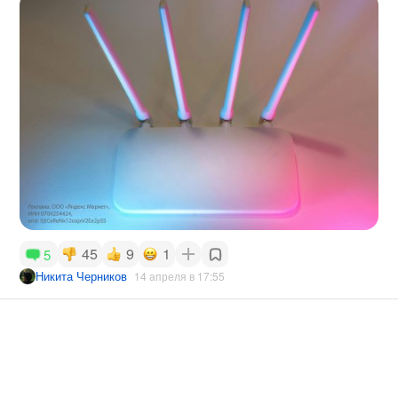
45
9
1
5
Никита Черников
14 апреля в 17:55