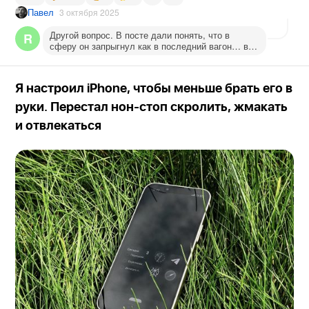
Павел
3 октября 2025
Другой вопрос. В посте дали понять, что в
R
сферу он запрыгнул как в последний вагон… вот
тут уже непонятно, юлит или нет, что туда
нереально попасть. Потенциальных конкурентов
пугает?
Я настроил iPhone, чтобы меньше брать его в
руки. Перестал нон-стоп скролить, жмакать
и отвлекаться