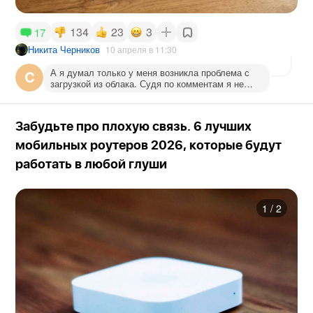
134
23
3
17
Никита Черников
10 апреля в 11:30
А я думал только у меня возникла проблема с
загрузкой из облака. Судя по комментам я не
одинок. Заметки тоже синхронизируются еле
еле...
Забудьте про плохую связь. 6 лучших
мобильных роутеров 2026, которые будут
работать в любой глуши
1
/
2