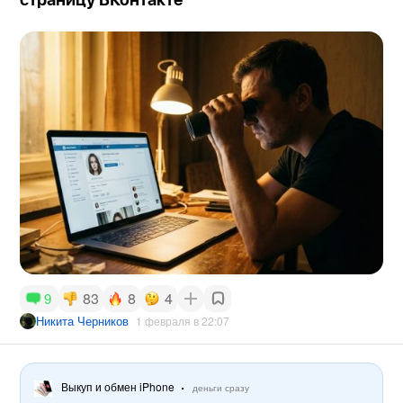
страницу ВКонтакте
83
8
4
9
Никита Черников
1 февраля в 22:07
Выкуп и обмен iPhone
деньги сразу