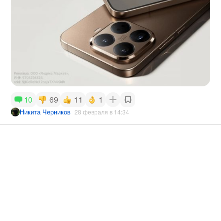
69
11
1
10
Никита Черников
28 февраля в 14:34