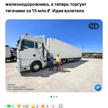
железнодорожника, а теперь торгует
тягачами за 15 млн ₽. Идея взлетела
1
/
3
108
6
5
8