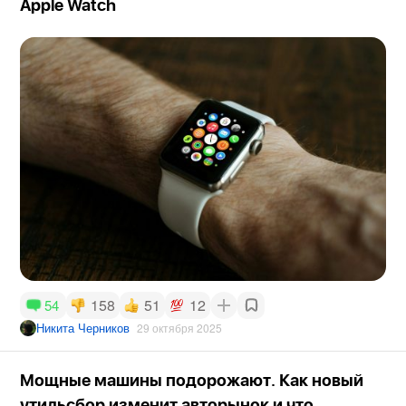
Apple Watch
158
51
12
54
Никита Черников
29 октября 2025
Мощные машины подорожают. Как новый
утильсбор изменит авторынок и что