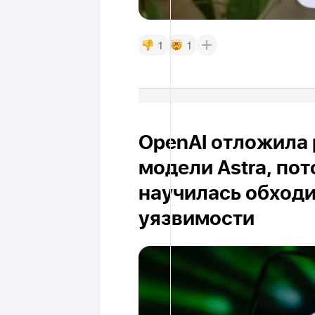
1
1
OpenAI отложила 
модели Astra, пот
научилась обход
уязвимости