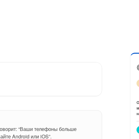
O
м
н
говорит: “Ваши телефоны больше 
айте Android или iOS”.