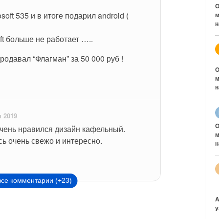
O
oft 535 и в итоге подарил android (
м
н
ft больше не работает ….. 
родавал “Флагман” за 50 000 руб !
O
м
н
я 2019
O
чень нравился дизайн кафельный. 
м
ь очень свежо и интересно.
н
все комментарии (+23)
A
у