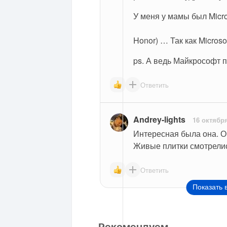
У меня у мамы был Micros
Honor) … Так как Microso
ps. А ведь Майкрософт п
Ответить
Andrey-lights
16 октябр
Интересная была она. О
Живые плитки смотрелис
Ответить
Показать 