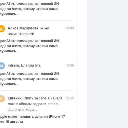
penAI отложила релиз топовой ИИ-
одели Astra, потому что она сама
аучилась...
Алиса Меркулова:
💎Без
10:09
А
комментариев💖
penAI отложила релиз топовой ИИ-
одели Astra, потому что она сама
аучилась...
mlserg:
Бла бла бла
13:06
penAI отложила релиз топовой ИИ-
одели Astra, потому что она сама
аучилась...
Евгений:
Опять за свое. Сначала
12:45
маки и айпады задрали, теперь
еще и это. Когда...
pple может поднять цены на iPhone 17
же 10 августа