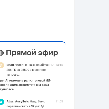
Прямой эфир
🔴
Иван Лосев:
В шоке, но айфон 17
13:15
И
256 ГБ за 25500 в шоппинге
тинька с...
penAI отложила релиз топовой ИИ-
одели Astra, потому что она сама
аучилась...
Abzal Assylbek:
Надо было
11:05
A
переименовать в Skynet 😃