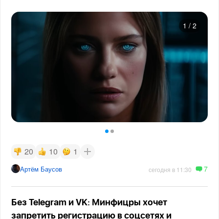
1
/
2
20
10
1
7
Артём Баусов
сегодня в 11:30
Без Telegram и VK: Минфицры хочет
запретить регистрацию в соцсетях и