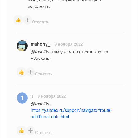
исполнить.
Ответить
mahony_
9 ноября 2022
@fashi0n
, там уже что лет есть кнопка 
«Заехать»
Ответить
1
9 ноября 2022
@fashi0n
, 
https://yandex.ru/support/navigator/route-
additional-dots.html
Ответить