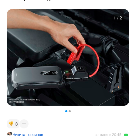
1
/
2
3
Никита Горяинов
сегодня в 20:45