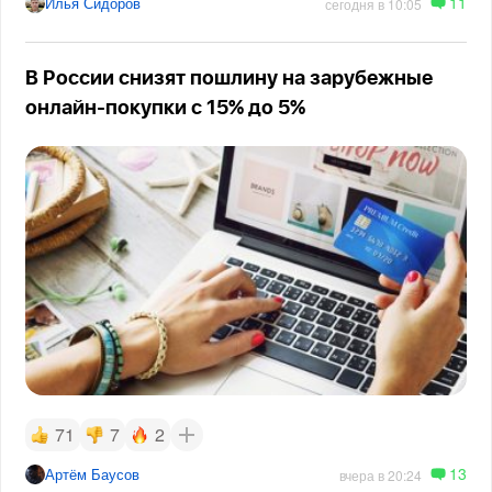
11
Илья Сидоров
сегодня в 10:05
В России снизят пошлину на зарубежные
онлайн-покупки с 15% до 5%
71
7
2
13
Артём Баусов
вчера в 20:24