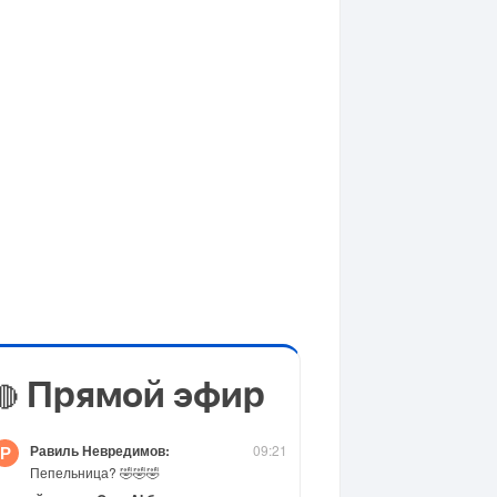
Прямой эфир
🔴
Равиль Невредимов:
09:21
Р
Пепельница? 🤣🤣🤣