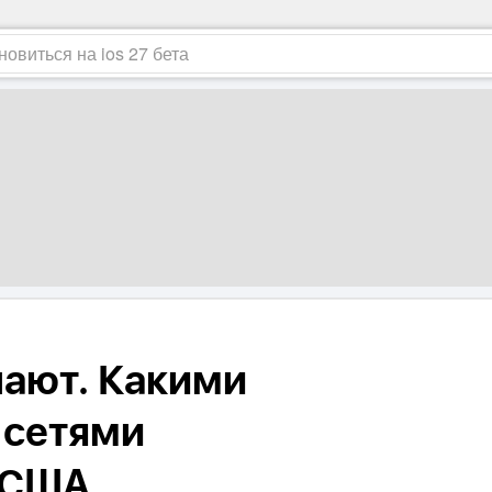
нают. Какими
 сетями
 США