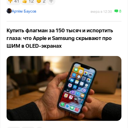
41
12
2
8
Артём Баусов
вчера в 12:30
Купить флагман за 150 тысяч и испортить
глаза: что Apple и Samsung скрывают про
ШИМ в OLED-экранах