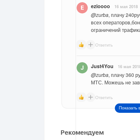
ezioooo
16 мая 2018
@zurba
, плачу 240ру
всех операторов,бон
ограничений трафик
Ответить
Just4You
16 мая 201
@zurba
, плачу 360 р
МТС. Можешь не зави
Ответить
Показать 
Рекомендуем