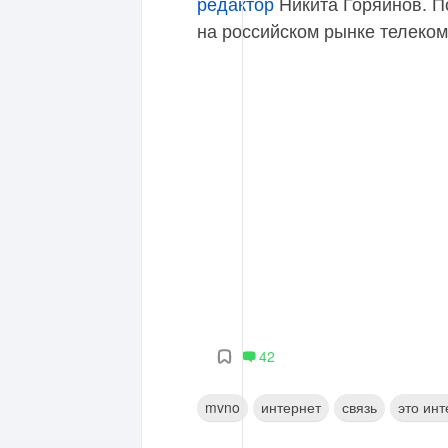
редактор
Никита Горяинов. П
на российском рынке телеком
42
mvno
интернет
связь
это ин