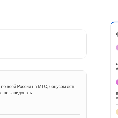
G
A
в по всей России на МТС, бонусом есть 
те не завидовать
В
В