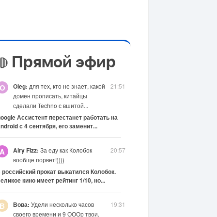
Прямой эфир
🔴
Oleg:
для тех, кто не знает, какой
21:51
O
домен прописать, китайцы
сделали Techno с вшитой...
oogle Ассистент перестанет работать на
ndroid с 4 сентября, его заменит...
Airy Fizz:
За еду как Колобок
20:57
A
вообще порвет!))))
 российский прокат выкатился Колобок.
еликое кино имеет рейтинг 1/10, но...
Вова:
Удели несколько часов
19:31
В
своего времени и 9 ОООр твои.