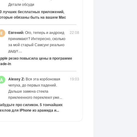
Детали обсуди
0 лучших бесплатных приложений,
оторые обязаны быть на вашем Mac
Евгений:
Ого, теперь и андроид
22:08
принимают? Интересно, сколько
за мой старый Самсунг реально
дадут....
pple резко повысила цены в программе
rade-in
Alexey Z:
Вся эта корбоновая
19:03
A
чепуха, до первых падений.
Дальше замена стекла
приклеенного переклеил уже...
абудьте про силикон. 5 тончайших
ехлов для iPhone из арамида и...