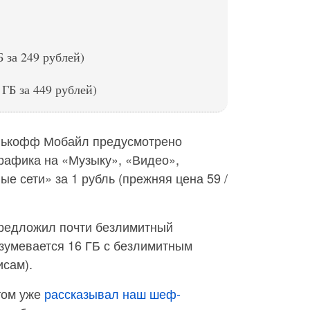
Б за 249 рублей)
 ГБ за 449 рублей)
инькофф Мобайл предусмотрено
рафика на «Музыку», «Видео»,
 сети» за 1 рубль (прежняя цена 59 /
редложил почти безлимитный
азумевается 16 ГБ с безлимитным
исам).
том уже
рассказывал наш шеф-