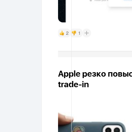
2
1
Apple резко повы
trade-in