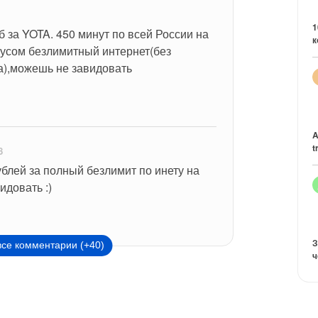
1
б за YOTA. 450 минут по всей России на 
к
усом безлимитный интернет(без 
а),можешь не завидовать
A
t
8
ублей за полный безлимит по инету на 
довать :)
З
все комментарии (+40)
ч