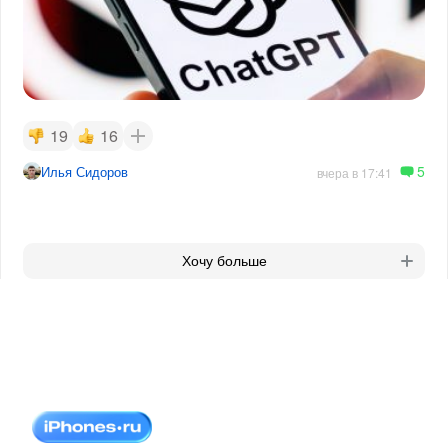
19
16
5
Илья Сидоров
вчера в 17:41
Хочу больше