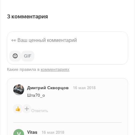
3
комментария
😊
Какие правила в
комментариях
Дмитрий Скворцов
16 мая 2018
Шта?0_о
Ответить
Vitas
16 мая 2018