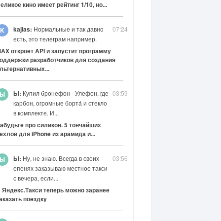
еликое кино имеет рейтинг 1/10, но...
kajlas:
Нормальные и так давно
07:24
есть, это телеграм например.
AX откроет API и запустит программу
оддержки разработчиков для создания
льтернативных...
Ы:
Купил бронефон - Улефон, где
03:59
карбон, огромные борта́ и стекло
в комплекте. И...
абудьте про силикон. 5 тончайших
ехлов для iPhone из арамида и...
Ы:
Ну, не знаю. Всегда в своих
03:56
епенях заказываю местное такси
с вечера, если...
 Яндекс.Такси теперь можно заранее
аказать поездку