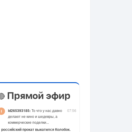
Прямой эфир
🔴
id265393185:
То что у нас давно
07:56
делают не кино и шедевры, а
коммерческие поделки...
 российский прокат выкатился Колобок.