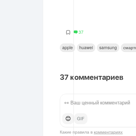
37
apple
huawei
samsung
смар
37
комментариев
😊
Какие правила в
комментариях