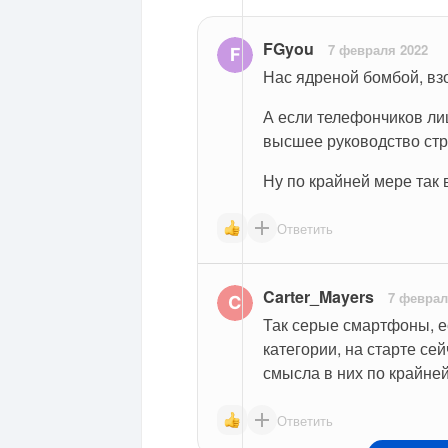
FGyou
7 февраля 2022
Нас ядреной бомбой, вз
А если телефончиков лиш
высшее руководство стр
Ну по крайней мере так 
Ответить
Carter_Mayers
7 феврал
Так серые смартфоны, ес
категории, на старте се
смысла в них по крайней
Ответить