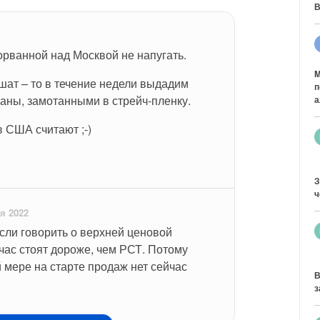
В
орванной над Москвой не напугать.
M
ат – то в течение недели выдадим 
п
аны, замотанными в стрейч-пленку.
а
в США считают ;-)
З
ч
я 2022
ли говорить о верхней ценовой 
йчас стоят дороже, чем РСТ. Потому 
 мере на старте продаж нет сейчас
В
з