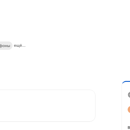
ещё...
тфоны
В