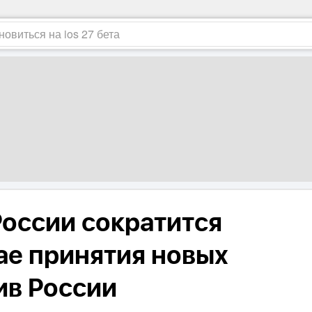
России сократится
ае принятия новых
ив России