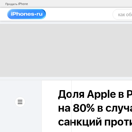
Продать iPhone
Доля Apple в 
на 80% в случ
санкций прот