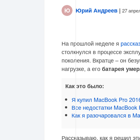
Юрий Андреев
|
27 апре
На прошлой неделе я
расска
столкнулся в процессе экспл
поколения. Вкратце – он без
нагрузке, а его
батарея умер
Как это было:
Я купил MacBook Pro 2016
Все недостатки MacBook 
Как я разочаровался в Ma
Рассказываю, как я решил э