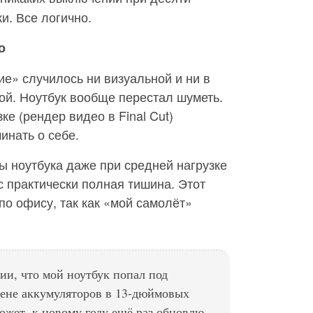
и. Все логично.
о
е» случилось ни визуальной и ни в
вой. Ноутбук вообще перестал шуметь.
е (рендер видео в Final Cut)
инать о себе.
 ноутбука даже при средней нагрузке
с практически полная тишина. Этот
по офису, так как «мой самолёт»
ии, что мой ноутбук попал под
ене аккумуляторов в 13-дюймовых
ожет, к новому году ещё раз обновлю