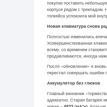
покупки поставить небольшу
корпусе рядом с трекпадом. 
топкейса успокоила мой вну
Новая клавиатура снова ра
Полностью изменились впеча
Усовершенствованная клавиа
всему, со временем становит
продавливаются, иногда наж
После «обновления» я вновь
перестал совершать ошибки п
Аккумулятор без глюков
Главный виновник «торжеств
адекватно. Старая батарея и
новая –
. Больше
4833 (мА*ч)