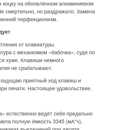
ю коцку на обновлённом алюминиевом
Не смертельно, но раздражало. Замена
тренний перфекционизм.
дует
тления от клавиатуры.
тура с механизмом «бабочка», судя по
ся хуже. Клавиши немного
атия не срабатывают.
 ощущаю приятный ход клавиш и
ри печати. Настоящее удовольствие.
а» естественно ведёт себя предельно
мела полную ёмкость 3345 (мА*ч),
 никаких выключений при десяти