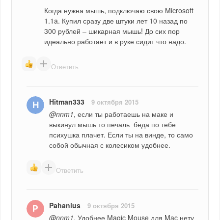
Когда нужна мышь, подключаю свою Microsoft 
1.1a. Купил сразу две штуки лет 10 назад по 
300 рублей – шикарная мышь! До сих пор 
идеально работает и в руке сидит что надо.
Ответить
Hitman333
9 октября 2015
@nnm1
, если ты работаешь на маке и 
выкинул мышь то печаль  беда по тебе 
психушка плачет. Если ты на винде, то само 
собой обычная с колесиком удобнее.
Ответить
Pahanius
9 октября 2015
@nnm1
, Удобнее Magic Mouse для Mac нету 