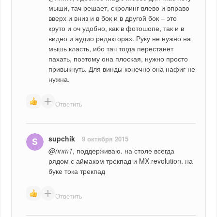
мыши, тач решает, скролинг влево и вправо 
вверх и вниз и в бок и в другой бок – это 
круто и оч удобно, как в фотошопе, так и в 
видео и аудио редакторах. Руку не нужно на 
мышь класть, ибо тач тогда перестанет 
пахать, поэтому она плоская, нужно просто 
привыкнуть. Для винды конечно она нафиг не 
нужна.
Ответить
supchik
9 октября 2015
@nnm1
, поддерживаю. на столе всегда 
рядом с аймаком трекпад и MX revolution. на 
буке тока трекпад
Ответить