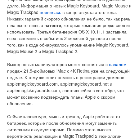
долго. Информация о новых Magic Keyboard, Magic Mouse и
Magic Trackpad
появилась
в конце августа этого года.
Никаких гарантий скорого обновления не было, так как речь
шла всего лишь о
патенте
, которые компания редко спешит
использовать. Третья бета-версия OS X 10.11.1 заставила
всех вспомнить о событиях 2-месячной давности после
того, как в коде обнаружилось упоминание Magic Keyboard,
Magic Mouse 2 и Magic Trackpad 2.
Выход новых манипуляторов может состояться с
началом
продаж 21,5-дюймовых iMac с 4K Retina уже на следующей
неделе. К тому же стоит помнить о регистрации доменов
applemagickeyboard.com, applemagickeyboard.net и
applemagickeyboards.com, состоявшейся в сентябре, что
может косвенно подтверждать планы Apple о скором
обновлении.
Сейчас клавиатура, мышь и трекпад Apple работают от
батареек, которые после обновления могут заменить
литиевыми аккумуляторами. Помимо этого высока
вероятность реализации в Magic Trackpad 2 технологии