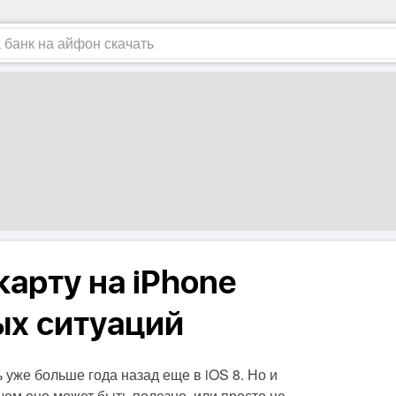
арту на iPhone
ых ситуаций
уже больше года назад еще в iOS 8. Но и
чем оно может быть полезно, или просто не