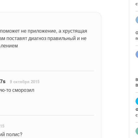
с
 поможет не приложение, а хрустящая 
О
ам поставят диагноз правильный и не 
п
влением
В
 7s
9 октября 2015
В
кую-то сморозил
Ф
с
015
ий полис?