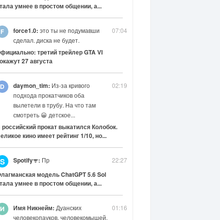
тала умнее в простом общении, а...
force1.0:
это ты не подумавши
07:04
сделал. диска не будет.
фициально: третий трейлер GTA VI
окажут 27 августа
daymon_tim:
Из-за кривого
02:19
подхода прокатчиков оба
вылетели в трубу. На что там
смотреть 😀 детское...
 российский прокат выкатился Колобок.
еликое кино имеет рейтинг 1/10, но...
Spotifyᯤ:
Пр
22:27
S
лагманская модель ChatGPT 5.6 Sol
тала умнее в простом общении, а...
Имя Никнейм:
Дуанских
01:16
человекопауков, человекомышей,