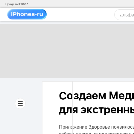
Продать iPhone
Создаем Медк
для экстренн
Приложение Здоровье появилось 
сейчас многие не представляют, 