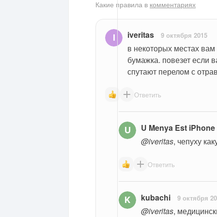
Какие правила в
комментариях
iveritas
9 октября 2015
в некоторых местах вам
бумажка. повезет если в
спутают перелом с отра
Ответить
U Menya Est iPhone
@iveritas
, чепуху ка
Ответить
kubachi
9 октября 2
@iveritas
, медицинск