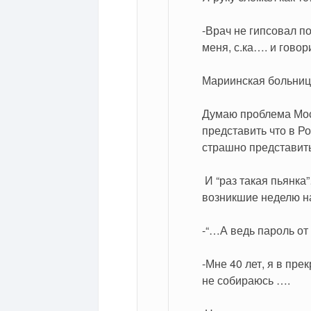
-Врач не гипсовал по
меня, с.ка…. и говор
Мариинская больн
Думаю проблема Моск
представить что в Ро
страшно представить
 И “раз такая пьянка”…-позволю себе озвучить свои мысли, 
возникшие неделю на
-“…А ведь пароль о
-Мне 40 лет, я в пр
не собираюсь ….