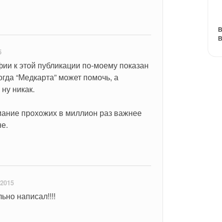
В
В
5
фии к этой публикации по-моему показан 
огда “Медкарта” может помочь, а 
ну никак.
мание прохожих в миллион раз важнее 
е.
 2015
ьно написал!!!!
о….