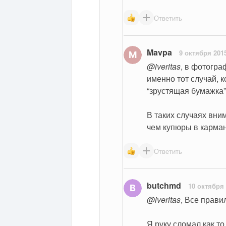
Ответить
Mavpa
9 октября 201
@iveritas
, в фотогра
именно тот случай, к
“зрустящая бумажка” 
В таких случаях вни
чем купюры в карман
Ответить
butchmd
10 октября
@iveritas
, Все правил
Я руку сломал как т