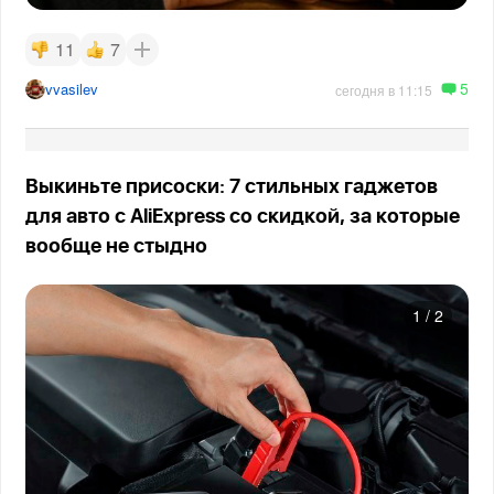
11
7
5
vvasilev
сегодня в 11:15
Выкиньте присоски: 7 стильных гаджетов
для авто с AliExpress со скидкой, за которые
вообще не стыдно
1
/
2