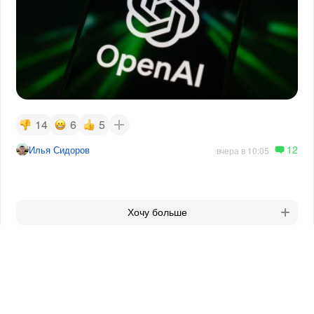
14
6
5
12
Илья Сидоров
вчера в 10:05
Хочу больше