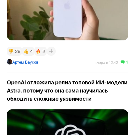
29
4
2
4
Артём Баусов
вчера в 12:42
OpenAI отложила релиз топовой ИИ-модели
Astra, потому что она сама научилась
обходить сложные уязвимости