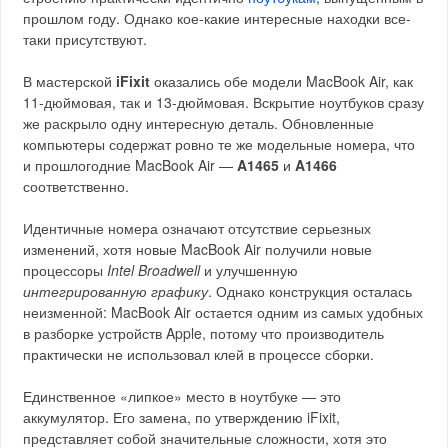
прошлом году. Однако кое-какие интересные находки все-
таки присутствуют.
В мастерской
iFixit
оказались обе модели MacBook Air, как
11-дюймовая, так и 13-дюймовая. Вскрытие ноутбуков сразу
же раскрыло одну интересную деталь. Обновленные
компьютеры содержат ровно те же модельные номера, что
и прошлогодние MacBook Air —
A1465
и
A1466
соответственно.
Идентичные номера означают отсутствие серьезных
изменений, хотя новые MacBook Air получили новые
процессоры
Intel Broadwell
и улучшенную
интегрированную графику
. Однако конструкция осталась
неизменной: MacBook Air остается одним из самых удобных
в разборке устройств Apple, потому что производитель
практически не использовал клей в процессе сборки.
Единственное «липкое» место в ноутбуке — это
аккумулятор. Его замена, по утверждению iFixit,
представляет собой значительные сложности, хотя это