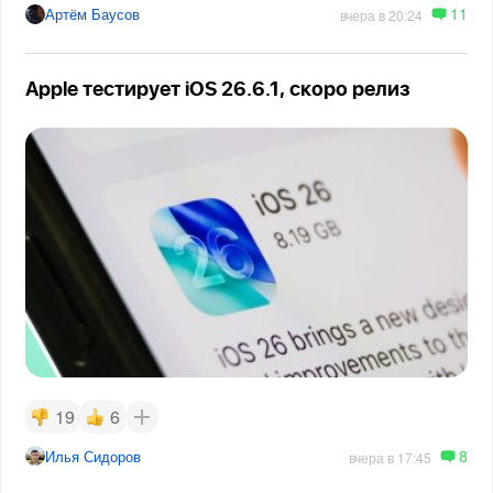
11
Артём Баусов
вчера в 20:24
Apple тестирует iOS 26.6.1, скоро релиз
19
6
8
Илья Сидоров
вчера в 17:45