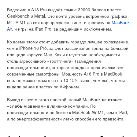
Видеочип в A18 Pro выдаёт свыше 32000 баллов в тесте
Geekbench 6 Metal. Это почти уровень встроенной графики
M1. А M1 до сих пор прекрасно тянет и графику на
MacBook
Air
, и игры на iPad Pro, за редчайшим исключением.
Ко всему этому стоит добавить гораздо лучшее охлаждение,
чем в iPhone 16 Pro, за счёт рассеивания тепла на б
о
льшей
площади корпуса Mac. Как и отсутствие необходимости
столь агрессивного «троттлинга» (замедления
производительности), которым страдают практически все
современные смартфоны. Мощность A18 Pro в MacBook
вполне может оказаться на 10-15% выше, чем всё, что мы
видели ранее в тестах по Айфонам.
Вывод из всего этого простой: новый MacBook
не станет
«слабым звеном»
в линейке компании. По
производительности он ближе к MacBook Air M1, чем к iPad,
а по энергоэффективности легко способен его превзойти.