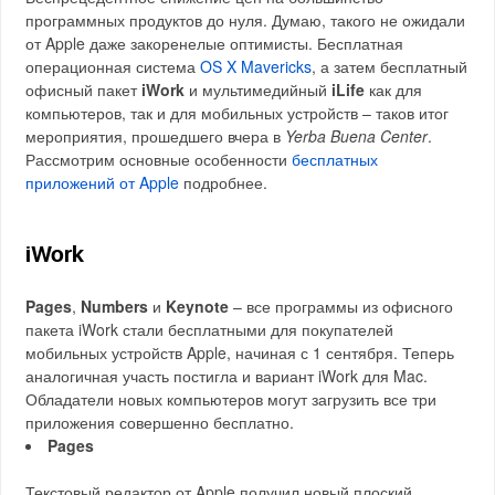
программных продуктов до нуля. Думаю, такого не ожидали
от Apple даже закоренелые оптимисты. Бесплатная
операционная система
OS X Mavericks
, а затем бесплатный
офисный пакет
iWork
и мультимедийный
iLife
как для
компьютеров, так и для мобильных устройств – таков итог
мероприятия, прошедшего вчера в
Yerba Buena Center
.
Рассмотрим основные особенности
бесплатных
приложений от Apple
подробнее.
iWork
Pages
,
Numbers
и
Keynote
– все программы из офисного
пакета iWork стали бесплатными для покупателей
мобильных устройств Apple, начиная с 1 сентября. Теперь
аналогичная участь постигла и вариант iWork для Mac.
Обладатели новых компьютеров могут загрузить все три
приложения совершенно бесплатно.
Pages
Текстовый редактор от Apple получил новый плоский