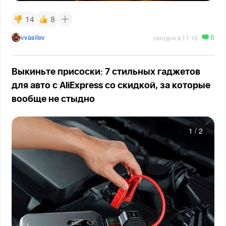
14
8
6
vvasilev
сегодня в 11:15
Выкиньте присоски: 7 стильных гаджетов
для авто с AliExpress со скидкой, за которые
вообще не стыдно
1
/
2