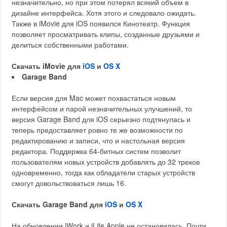
незначительно, но при этом потерял всякий объем в
дизайне интерфейса. Хотя этого и следовало ожидать.
Также в iMovie для iOS появился Кинотеатр. Функция
позволяет просматривать клипы, созданные друзьями и
делиться собственными работами.
Скачать iMovie для
iOS
и
OS X
Garage Band
Если версия для Mac может похвастаться новым
интерфейсом и парой незначительных улучшений, то
версия Garage Band для iOS серьезно подтянулась и
теперь предоставляет ровно те же возможности по
редактированию и записи, что и настольная версия
редактора. Поддержка 64-битных систем позволит
пользователям новых устройств добавлять до 32 треков
одновременно, тогда как обладатели старых устройств
смогут довольствоваться лишь 16.
Скачать Garage Band для
iOS
и
OS X
На обновлении iWork и iLife Apple не остановилась. Почти