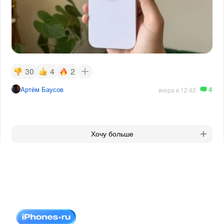
30
4
2
4
Артём Баусов
вчера в 12:42
Хочу больше