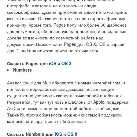
интерфейс, в котором не осталось ни следа
скевоморфизма. Дизайн приложения вовсе не такой яркий,
как его иконка. Он скорее остался верен строго офисному
принципу. Кроме того, Pages получило более 60 шаблонов
для документов, обновленную панель меню и невиданные
доселе возможности по совместной работе над
документами. Возможности Pages для OS X, iOS и версии
для iCloud практически ничем не отличаются.
Скачать Pages для
iOS
и
OS X
Numbers
Аналог Excel для Mac обновился с новым интерфейсом, и
полностью переработанным движком, позволяющим
существенно увеличить скорость вычислений в таблицах.
Разумеется, тут как тут новые шаблоны от Apple, поддержка
AirDrop и возможности совместной работы с таблицами.
Также Numbers обзавелось мощной системой подсказок,
которые активируются в любой момент.
Скачать Numbers для
iOS
и
OS X