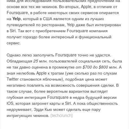
нива для исследования пользовательских предпочтений на
основе все тех же чекинов. Во-вторых, Apple, в отличие от
Foursquare, в работе некоторых своих сервисов опирается
на
Yelp
, который в США является одним из лучших
путеводителей по ресторанам, Yelp даже был интегрирован
в Siri. Так вот с приобретением Foursquare компания
получит гораздо более интересный и функциональный
сервис.
Однако легко заполучить Foursquare точно не удастся.
Обладающая
25 млн.
пользователей социальная сеть, была
не так давно оценена в промежутке
от $700 до $800 млн.
А
зная нелюбовь Apple к тратам (уже сколько раз по слухам
Twitter становился яблочным), подобная цена может
негативно повлиять на возможность совершения сделки. В
таком случае, более вероятным вариантом выглядит
глубокая интеграция Foursquare в недра будущей версии
iOS, которая затронет карты и Siri. А пока общественность
недоумевает, Эдди Кью может сделать еще пару
интригующих чекинов.
[techcrunch]