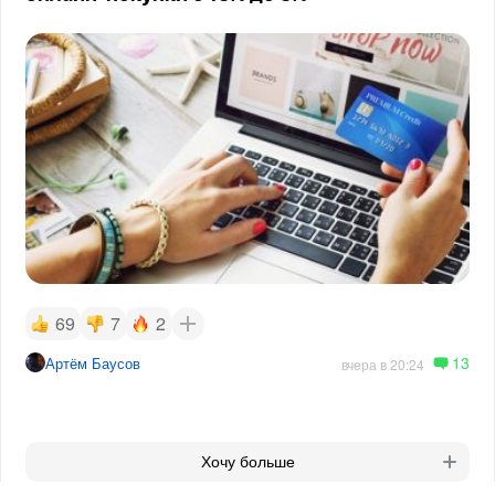
69
7
2
13
Артём Баусов
вчера в 20:24
Хочу больше