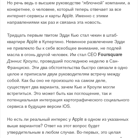
Но речь ведь о высшем руководстве “яблочной” компании, а
конкретнее, о человеке, который теперь отвечает за все
интернет-сервисы и карты Apple. Именно с этими
направлениями как раз и связана эта новость.
Тридцать первым твитом Эдди Кью стал чекин в штаб-
квартире Apple в Купертино. Невинное развлечение Эдди
не привлекло бы к себе всеобщее внимание, не подлей
масла в огонь другой человек. Им стал CEO
Foursquare
Дэннис Кроули
, проведший последнюю неделю в Сан-
Франциско. Эти два обстоятельства быстро связали в одно
целое и приписали двум руководителям встречу между
собой. Как бы оно не произошло на самом деле,
существует два варианта, зачем Кью и Кроули могли
встретиться. Это может быть как поглощение, так и
потенциальная интеграция картографического социального
сервиса в будущие версии iOS.
Но есть ли реальный интерес у Apple в одном из указанных
выше вариантов? Ответ на этот вопрос будет
утвердительным в любом случае. Во-первых, это целая