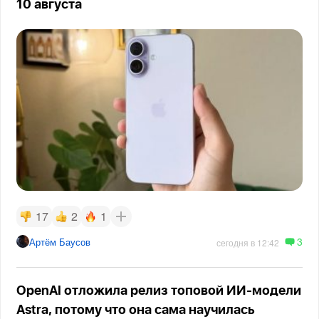
10 августа
17
2
1
3
Артём Баусов
сегодня в 12:42
OpenAI отложила релиз топовой ИИ-модели
Astra, потому что она сама научилась