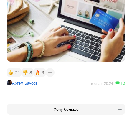
71
8
3
13
Артём Баусов
вчера в 20:24
Хочу больше