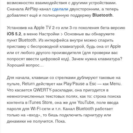
возможностях взаимодействия с другими устройствами.
Сначала AirPlay-канал
сделали
двухсторонним, а теперь
добавляют ещё и полноценную поддержку
Bluetooth
.
Установив на Apple TV 2-го или 3-го поколения бета-версию
iOS 5.2
, в меню Настройки > Основные вы обнаружите
пункт Bluetooth. Из интерфейса внутри можно спарить
приставку с беспроводной клавиатурой, будь она от Apple
или от любого другого производителя (для проверки вас
попросят ввести цифровой код). Зачем нужна клавиатура?
Хороший вопрос…
Для начала, клавиши со стрелками дублируют таковые на
пульте, Return действует как Play/Pause а Esc — как Menu.
Что касается QWERTY-раскладки, она пригодится в
немногочисленных текстовых полях, как то: строка поиска
контента в iTunes Store, она же для YouTube, поле ввода
пароля для Wi-Fi-сети и т.п. Канал Bluetooth работает
только на «вход», то бишь подключить гарнитуру или
динамики не получится. Пока.