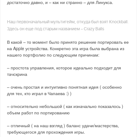
достаточно давно, и – как ни странно – для Линукса.
Наш первоначальный мультигейм, откуда был взят Knockball.
Здесь он еще под старым названием – Crazy Balls
В какой – то момент было принято решение портировать ее
на Apple устройства. Конкретно эта игра была выбрана из
нашего портфолио по следующим причинам:
– простота управления, которое идеально подходит для
тачскрина
– очень простая и интуитивно понятная идея ( особенно
для тех, кто играл в Чапаева :) )
– относительно небольшой ( как изначально показалось )
объем работ по портированию
– отличный ( на наш взгляд ) баланс удачи/мастерства,
требующегося для прохождения игры.