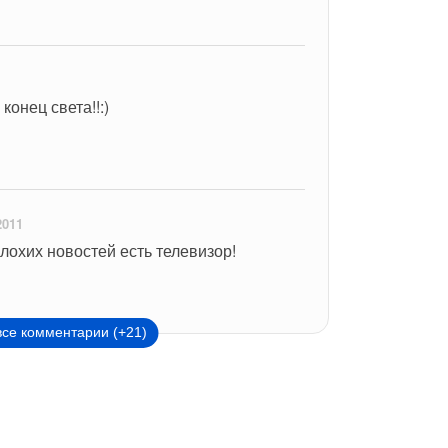
1
 конец света!!:)
2011
плохих новостей есть телевизор!
все комментарии (+21)