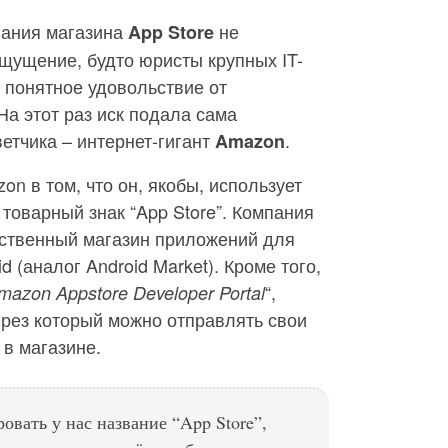
вания магазина
не
App Store
щущение, будто юристы крупных IT-
 понятное удовольствие от
На этот раз иск подала сама
ветчика – интернет-гигант
.
Amazon
n в том, что он, якобы, использует
 товарный знак “App Store”. Компания
бственный магазин приложений для
 (аналог Android Market). Кроме того,
“,
mazon Appstore Developer Portal
ерез который можно отправлять свои
в магазине.
вать у нас название “App Store”,