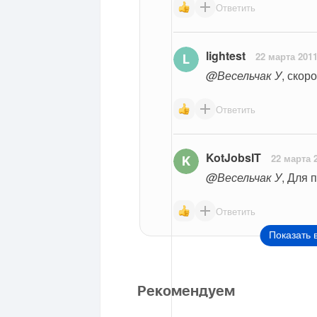
Ответить
lightest
22 марта 201
@Весельчак У
, скоро
Ответить
KotJobsIT
22 марта 
@Весельчак У
, Для 
Ответить
Показать 
Рекомендуем