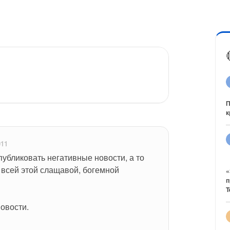
П
к
011
публиковать негативные новости, а то 
всей этой слащавой, богемной 
«
п
T
овости.