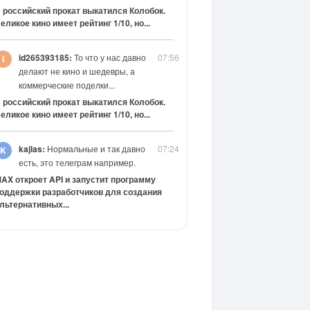
 российский прокат выкатился Колобок.
еликое кино имеет рейтинг 1/10, но...
id265393185:
То что у нас давно
07:56
делают не кино и шедевры, а
коммерческие поделки...
 российский прокат выкатился Колобок.
еликое кино имеет рейтинг 1/10, но...
kajlas:
Нормальные и так давно
07:24
есть, это телеграм например.
AX откроет API и запустит программу
оддержки разработчиков для создания
льтернативных...