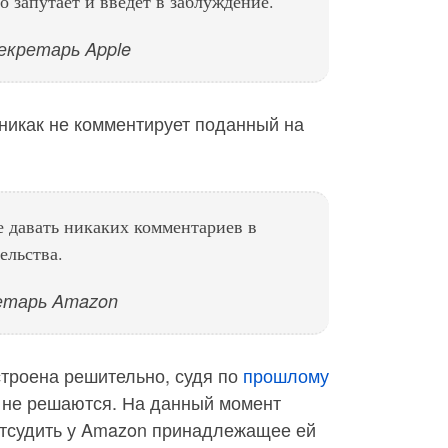
 запутает и введёт в заблуждение.
екретарь Apple
никак не комментирует поданный на
е давать никаких комментариев в
ельства.
ретарь Amazon
астроена решительно, судя по
прошлому
ы не решаются. На данный момент
отсудить у Amazon принадлежащее ей