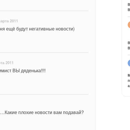
В
В
марта 2011
дня ещё будут негативные новости)
В
В
та 2011
имист ВЫ дяденька!!!!
M
п
а
…Какие плохие новости вам подавай?