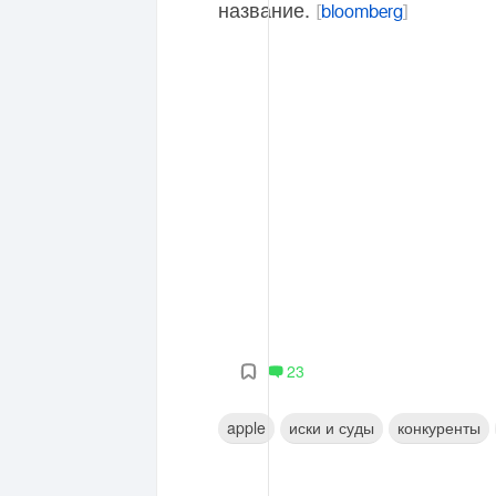
название.
[
bloomberg
]
23
apple
иски и суды
конкуренты