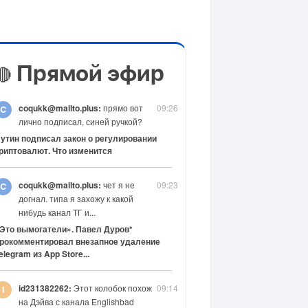
Прямой эфир
🔴
coqukk@mailto.plus:
прямо вот
09:26
лично подписал, синей ручкой?
утин подписал закон о регулировании
риптовалют. Что изменится
coqukk@mailto.plus:
чет я не
09:23
догнал. типа я захожу к какой
нибудь канал ТГ и...
Это вымогатели». Павел Дуров*
рокомментировал внезапное удаление
elegram из App Store...
id231382262:
Этот колобок похож
09:14
на Дэйва с канала Englishbad