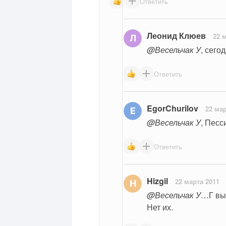
Ответить
Леонид Клюев
22 
@Весельчак У
, сего
Ответить
EgorChurilov
22 мар
@Весельчак У
, Песс
Ответить
Hizgil
22 марта 2011
@Весельчак У
…Г вы
Нет их.