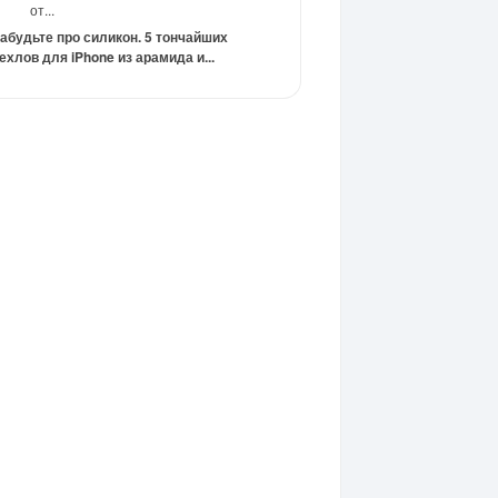
от...
абудьте про силикон. 5 тончайших
ехлов для iPhone из арамида и...