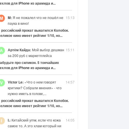
ехлов для iPhone из арамида и...
M:
Я не пожалел что не пошёл не
15:13
M
паука в кино!
 российский прокат выкатился Колобок.
еликое кино имеет рейтинг 1/10, но...
Артём Кайда:
Мой выбор дешман
15:11
А
за 200 руб с маркетплейса
абудьте про силикон. 5 тончайших
ехлов для iPhone из арамида и...
Victor Le:
«Что о нем говорят
14:57
V
критики? Собрали мнения» - что
нужно иметь в голове,...
 российский прокат выкатился Колобок.
еликое кино имеет рейтинг 1/10, но...
I.:
Китайский ymw, если что кожа
14:05
I
самое то. А это хлам который ни