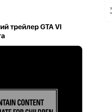
З
ч
ий трейлер GTA VI
та