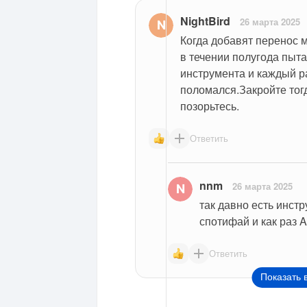
NightBird
26 марта 2025
Когда добавят перенос м
в течении полугода пыта
инструмента и каждый раз
поломался.Закройте тогд
позорьтесь.
Ответить
nnm
26 марта 2025
так давно есть инстр
спотифай и как раз 
Ответить
Показать 