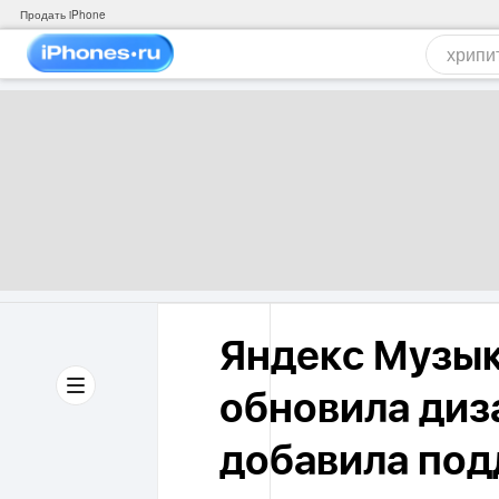
Продать iPhone
Яндекс Музык
обновила диз
добавила подд