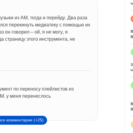
ч
узыки из АМ, тогда и перейду. Два раза 
лся перекинуть медиатеку с помощью их 
 он говорил – ой, я не могу, я 
В
В
а страницу этого инструмента, не 
З
ч
умент по переносу плейлистов из 
AM. у меня перенеслось
В
В
все комментарии (+25)