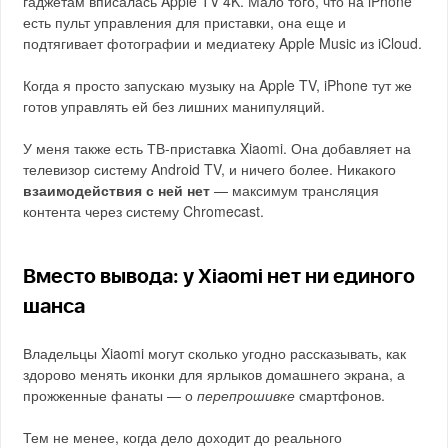
гаджетам вписалась Apple TV 4K. Мало того, что на iPhone
есть пульт управления для приставки, она еще и
подтягивает фотографии и медиатеку Apple Music из iCloud.
Когда я просто запускаю музыку на Apple TV, iPhone тут же
готов управлять ей без лишних манипуляций.
У меня также есть ТВ-приставка Xiaomi. Она добавляет на
телевизор систему Android TV, и ничего более. Никакого
взаимодействия с ней нет
— максимум трансляция
контента через систему Chromecast.
Вместо вывода: у Xiaomi нет ни единого
шанса
Владельцы Xiaomi могут сколько угодно рассказывать, как
здорово менять иконки для ярлыков домашнего экрана, а
прожженные фанаты — о
перепрошивке
смартфонов.
Тем не менее, когда дело доходит до реального