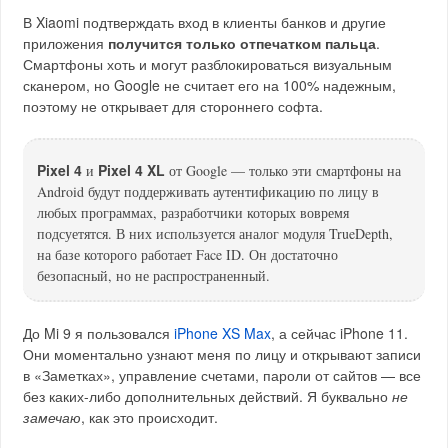
В Xiaomi подтверждать вход в клиенты банков и другие
приложения
получится только отпечатком пальца
.
Смартфоны хоть и могут разблокироваться визуальным
сканером, но Google не считает его на 100% надежным,
поэтому не открывает для стороннего софта.
Pixel 4
Pixel 4 XL
и
от Google — только эти смартфоны на
Android будут поддерживать аутентификацию по лицу в
любых программах, разработчики которых вовремя
подсуетятся. В них используется аналог модуля TrueDepth,
на базе которого работает Face ID. Он достаточно
безопасный, но не распространенный.
До Mi 9 я пользовался
iPhone XS Max
, а сейчас iPhone 11.
Они моментально узнают меня по лицу и открывают записи
в «Заметках», управление счетами, пароли от сайтов — все
без каких-либо дополнительных действий. Я буквально
не
замечаю
, как это происходит.