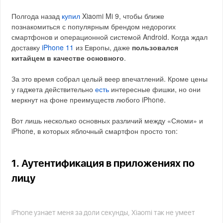
Полгода назад
купил
Xiaomi Mi 9, чтобы ближе
познакомиться с популярным брендом недорогих
смартфонов и операционной системой Android. Когда ждал
доставку
iPhone 11
из Европы, даже
пользовался
китайцем в качестве основного
.
За это время собрал целый веер впечатлений. Кроме цены
у гаджета действительно
есть
интересные фишки, но они
меркнут на фоне преимуществ любого iPhone.
Вот лишь несколько основных различий между «Сяоми» и
iPhone, в которых яблочный смартфон просто топ:
1. Аутентификация в приложениях по
лицу
iPhone узнает меня за доли секунды, Xiaomi так не умеет