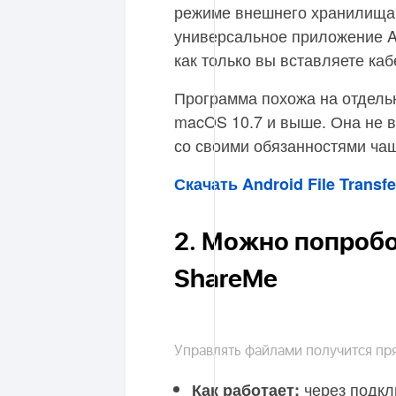
режиме внешнего хранилища.
универсальное приложение And
как только вы вставляете ка
Программа похожа на отдельн
macOS 10.7 и выше. Она не в
со своими обязанностями чащ
Скачать Android File Transf
2. Можно попробо
ShareMe
Управлять файлами получится пря
через подклю
Как работает: