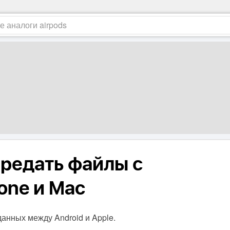
ередать файлы с
hone и Mac
анных между Android и Apple.