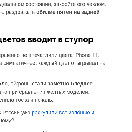
идеальном состоянии, закройте его чехлом.
нно раздражать
обилие пятен на задней
ветов вводит в ступор
ершенно не впечатлили цвета iPhone 11.
а симпатичнее, каждый цвет отыгрывал на
ухло, айфоны стали
.
заметно бледнее
дно при сравнении желтых моделей.
енила тоска и печаль.
 В России уже
раскупили все зелёные и
очему?