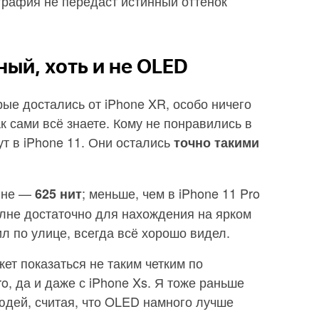
графия не передаст истинный оттенок
ый, хоть и не OLED
рые достались от iPhone XR, особо ничего
ак сами всё знаете. Кому не понравились в
ут в iPhone 11. Они остались
точно такими
овне —
; меньше, чем в iPhone 11 Pro
625 нит
полне достаточно для нахождения на ярком
ил по улице, всегда всё хорошо видел.
ет показаться не таким четким по
o, да и даже с iPhone Xs. Я тоже раньше
людей, считая, что OLED намного лучше