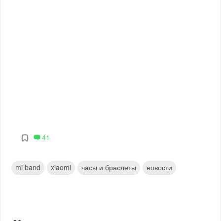
41
mi band
xiaomi
часы и браслеты
новости