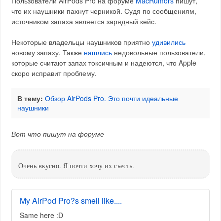
Пользователи AirPods Pro на форуме
MacRumors
пишут,
что их наушники пахнут черникой. Судя по сообщениям,
источником запаха является зарядный кейс.
Некоторые владельцы наушников приятно
удивились
новому запаху. Также
нашлись
недовольные пользователи,
которые считают запах токсичным и надеются, что Apple
скоро исправит проблему.
В тему:
Обзор AirPods Pro. Это почти идеальные
наушники
Вот что пишут на форуме
Очень вкусно. Я почти хочу их съесть.
My AirPod Pro?s smell like....
Same here :D