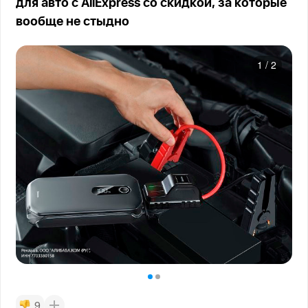
для авто с AliExpress со скидкой, за которые
вообще не стыдно
1
/
2
9