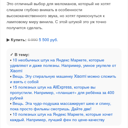
Это отличный выбор для меломанов, который не хотят
слишком глубоко вникать в особенности
высококачественного звука, но хотят прикоснуться к
ламповому миру винила. С этой штукой это уж точно
получится сделать.
▶︎ Купить:
5 500 руб.
6 990
✓ В тему:
▪
10 необычных штук на Яндекс Маркете, которые
удивляют и даже полезны. Например, умное укулеле от
Xiaomi
▪
Вещь. Эту стиральную машинку Xiaomi можно сложить
и взять с собой
▪
15 полезных штук на AliExpress, которые вы
пропустили. Например, «планшет» для ребёнка за 400
рублей
▪
Вещь. Эта чудо-подушка массажирует шею и спину,
пока просто фильмы смотришь. Дайте две!
▪
10 полезных штук на Яндекс Маркете, которые хочет
каждый. Например, лучший фен по цене-качеству