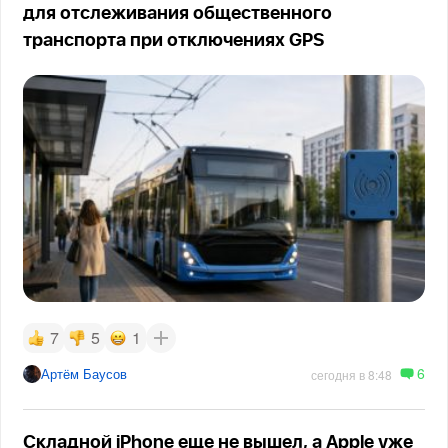
для отслеживания общественного
транспорта при отключениях GPS
7
5
1
6
Артём Баусов
сегодня в 8:48
Складной iPhone еще не вышел, а Apple уже