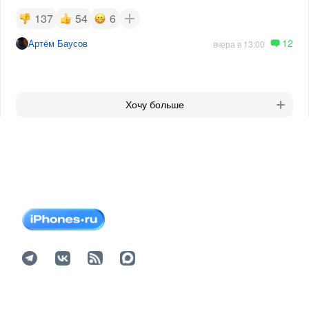
137
54
6
12
Артём Баусов
вчера в 13:00
Хочу больше