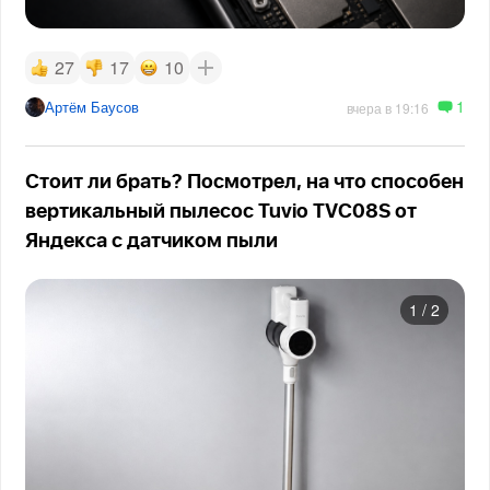
27
17
10
1
Артём Баусов
вчера в 19:16
Стоит ли брать? Посмотрел, на что способен
вертикальный пылесос Tuvio TVC08S от
Яндекса с датчиком пыли
1
/
2