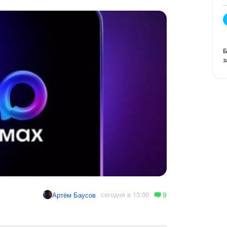
Б
з
9
сегодня в 13:00
Артём Баусов