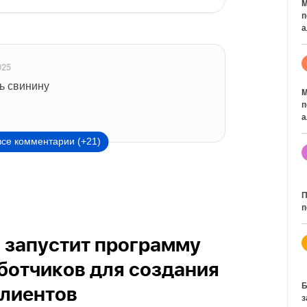
M
п
а
025
ь свинину 
M
п
а
все комментарии (+21)
П
п
и запустит программу
ботчиков для создания
Б
клиентов
з