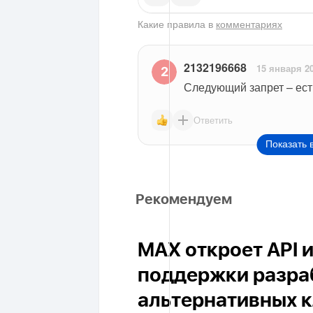
Какие правила в
комментариях
2132196668
15 января 2
Следующий запрет – ест
Ответить
Показать 
Рекомендуем
MAX откроет API 
поддержки разра
альтернативных 