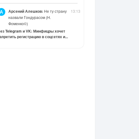
Арсений Алешков:
Не ту страну
13:13
А
назвали Гондурасом (Н.
Фоменко©)
ез Telegram и VK: Минфицры хочет
апретить регистрацию в соцсетях и...