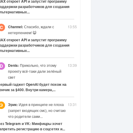
AX откроет API и запустит программу
оддержки разработчиков для создания
льтернативных...
Channel:
Спасибо, ждали с
13:55
C
нетерпением! 😺
AX откроет API и запустит программу
оддержки разработчиков для создания
льтернативных...
Denis:
Прикольно, что этому
13:39
D
проекту всё-таки дали зелёный
свет
ервый гаджет OpenAI будет похож на
ончик за $400. Внутри камера,...
Эрик:
Идея в принципе не плоха
13:31
Э
(запрет входящих смс), но считаю
что родители сами...
ез Telegram и VK: Минфицры хочет
апретить регистрацию в соцсетях и...