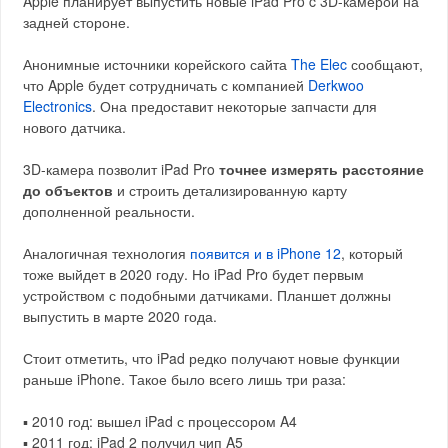
Apple планирует выпустить новые iPad Pro c 3D-камерой на
задней стороне.
Анонимные источники корейского сайта
The Elec
сообщают,
что Apple будет сотрудничать с компанией
Derkwoo
Electronics
. Она предоставит некоторые запчасти для
нового датчика.
3D-камера позволит iPad Pro
точнее измерять расстояние
до объектов
и строить детализированную карту
дополненной реальности.
Аналогичная технология
появится и в iPhone 12
, который
тоже выйдет в 2020 году. Но iPad Pro будет первым
устройством с подобными датчиками. Планшет должны
выпустить в марте 2020 года.
Стоит отметить, что iPad редко получают новые функции
раньше iPhone. Такое было всего лишь три раза:
▪️ 2010 год: вышел iPad с процессором A4
▪️ 2011 год: iPad 2 получил чип A5