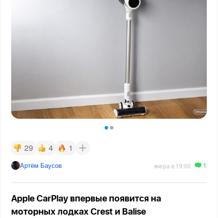
29
4
1
1
Артём Баусов
вчера в 19:00
Apple CarPlay впервые появится на
моторных лодках Crest и Balise