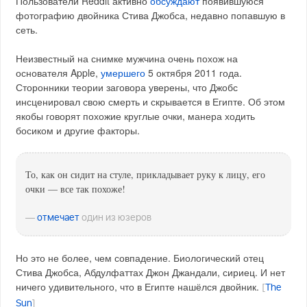
Пользователи Reddit активно
обсуждают
появившуюся
фотографию двойника Стива Джобса, недавно попавшую в
сеть.
Неизвестный на снимке мужчина очень похож на
основателя Apple,
умершего
5 октября 2011 года.
Сторонники теории заговора уверены, что Джобс
инсценировал свою смерть и скрывается в Египте. Об этом
якобы говорят похожие круглые очки, манера ходить
босиком и другие факторы.
То, как он сидит на стуле, прикладывает руку к лицу, его
очки — все так похоже!
—
отмечает
один из юзеров
Но это не более, чем совпадение. Биологический отец
Стива Джобса, Абдулфаттах Джон Джандали, сириец. И нет
ничего удивительного, что в Египте нашёлся двойник.
[
The
Sun
]