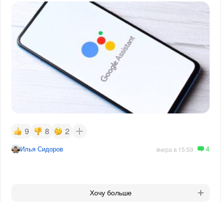
9
8
2
4
Илья Сидоров
вчера в 15:59
Хочу больше