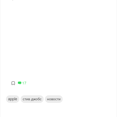
17
apple
стив джобс
новости