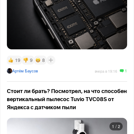
19
9
8
1
Артём Баусов
вчера в 19:16
Стоит ли брать? Посмотрел, на что способен
вертикальный пылесос Tuvio TVC08S от
Яндекса с датчиком пыли
1
/
2